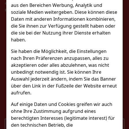
48 Stunden online beim Steuerverwalter zu
aus den Bereichen Werbung, Analytik und
registrieren.
soziale Medien weitergeben. Diese können diese
Daten mit anderen Informationen kombinieren,
BLEIBEN SIE MIT
die Sie ihnen zur Verfügung gestellt haben oder
die sie bei der Nutzung ihrer Dienste erhalten
UNS IN KONTAKT
haben.
Sie haben die Möglichkeit, die Einstellungen
nach Ihren Präferenzen anzupassen, alles zu
FOLGEN SIE UNS
akzeptieren oder alles abzulehnen, was nicht
unbedingt notwendig ist. Sie können Ihre
Auswahl jederzeit ändern, indem Sie das Banner
über den Link in der Fußzeile der Website erneut
KONTAKTIERE UNS
aufrufen.
eshop@excaliburshop.com
Auf einige Daten und Cookies greifen wir auch
+43 660 1544737
ohne Ihre Zustimmung aufgrund eines
berechtigten Interesses (legitimate interest) für
den technischen Betrieb, die
SENDEN