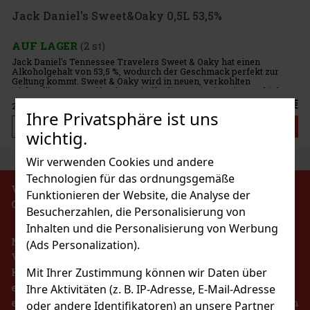
Jack Daniel's Sweet&Oaky 0,5L 53,5%
AUF LAGER
(2 st)
Jack Daniel's Tennessee Travelers Sweet & Oaky hat einen
Alkoholgehalt von 53,5 %, wodurch der Geschmack perfekt zur
Geltung kommt. Sweet & Oaky wird in neuen, verkohlten
Eichenfässern gereift. Die Basis für diesen einzigartigen Whiskey
sind
29 €
23.97
€ ohne VAT
Ihre Privatsphäre ist uns
Bestellen
wichtig.
Wir verwenden Cookies und andere
Technologien für das ordnungsgemäße
VERBOT DES VERKAUFS VON ALKOHOLISCHEN
Funktionieren der Website, die Analyse der
GETRÄNKEN AN PERSONEN UNTER 18 JAHREN !!!
Besucherzahlen, die Personalisierung von
Inhalten und die Personalisierung von Werbung
Nach dem Gesetz über die Registrierung von
(Ads Personalization).
Verkäufen ist der Verkäufer verpflichtet, dem
Mit Ihrer Zustimmung können wir Daten über
Käufer eine Quittung auszustellen. Gleichzeitig ist
er verpflichtet, die erhaltenen Einnahmen im Falle
Ihre Aktivitäten (z. B. IP-Adresse, E-Mail-Adresse
eines technischen Ausfalls spätestens innerhalb von
oder andere Identifikatoren) an unsere Partner