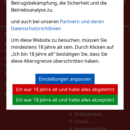
Betrugsbekämpfung, die Sicherheit und die
Betriebsanalyse zu.
Ich bin mit der Verarbeitung personenbezogener
Daten einverstanden
und auch bei unseren
Partnern und deren
Datenschutzrichtlinien
UNSER E-SHOP
PRODUKTE
Um diese Website zu besuchen, müssen Sie
Startseite
Parfumerie
mindestens 18 Jahre alt sein. Durch Klicken auf
Blog
Spirituosen
„Ich bin 18 Jahre alt” bestätigen Sie, dass Sie
Allgemeine Geschäftsbedingungen
Wein, Champagner,
diese Altersgrenze überschritten haben.
Sekt
Rücktritt vom Vertrag
Aromatisierte
Personaldatenschutzbestimmungen
Getränke
Einstellungen anpassen
Regeln für Gewinnspiele auf
Bier
Facebook
Ich war 18 Jahre alt und habe alles abgelehnt
Alkoholfreie
Impressum
Ich war 18 Jahre alt und habe alles akzeptiert
Getränke
Kaffee
Süßigkeiten
Uhren
Sonnenbrillen