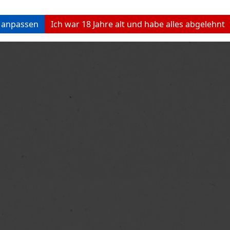
n anpassen
Ich war 18 Jahre alt und habe alles abgelehnt