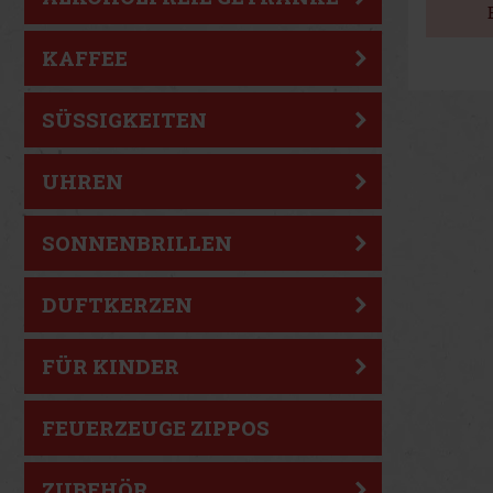
KAFFEE
SÜSSIGKEITEN
UHREN
SONNENBRILLEN
DUFTKERZEN
FÜR KINDER
FEUERZEUGE ZIPPOS
ZUBEHÖR