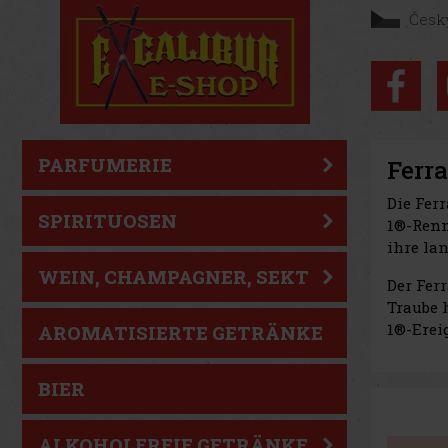
Česk
PARFUMERIE
Ferra
Die Fer
SPIRITUOSEN
1®-Renn
ihre la
WEIN, CHAMPAGNER, SEKT
Der Fer
Traube 
1®-Erei
AROMATISIERTE GETRÄNKE
BIER
ALKOHOLFREIE GETRÄNKE