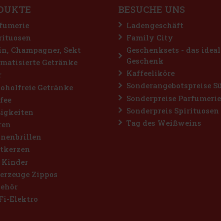
DUKTE
BESUCHE UNS
fumerie
Ladengeschäft
rituosen
Family City
n, Champagner, Sekt
Geschenksets - das ideal
Geschenk
matisierte Getränke
Kaffeeliköre
r
Sonderangebotspreise S
oholfreie Getränke
Sonderpreise Parfumerie
fee
Sonderpreis Spirituosen
igkeiten
Tag des Weißweins
ren
nenbrillen
tkerzen
 Kinder
erzeuge Zippos
ehör
Fi-Elektro