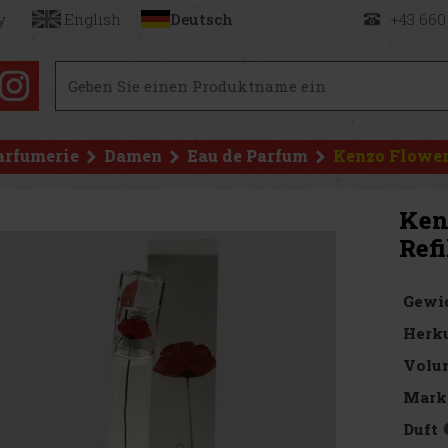
y
English
Deutsch
+43 660
arfumerie
Damen
Eau de Parfum
Kenzo Flower
Ken
Refi
Gewi
Herku
Volu
Mark
Duft