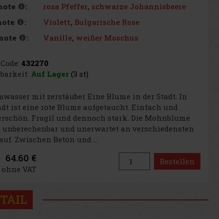
rosa Pfeffer
,
schwarze Johannisbeere
note
:
Violett
,
Bulgarische Rose
note
:
Vanille
,
weißer Moschus
note
:
Code:
432270
barkeit:
Auf Lager
(3 st)
wasser mit zerstäuber Eine Blume in der Stadt. In
adt ist eine rote Blume aufgetaucht. Einfach und
rschön. Fragil und dennoch stark. Die Mohnblume
t unberechenbar und unerwartet an verschiedensten
auf. Zwischen Beton und ...
64.60 €
Bestellen
€ ohne VAT
TAIL