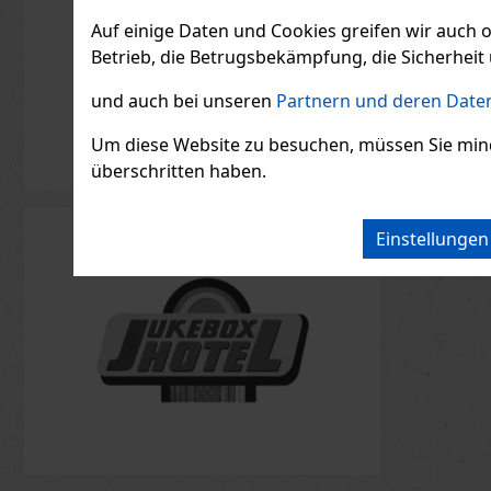
Duftes Ma
der Ruhe,
Auf einige Daten und Cookies greifen wir auch 
16.45
€ oh
Leichtigk
Frühlings
Betrieb, die Betrugsbekämpfung, die Sicherheit 
Dieses Eau
inspirier
dem sich
und auch bei unseren
Partnern und deren Daten
Um diese Website zu besuchen, müssen Sie mindest
überschritten haben.
Einstellunge