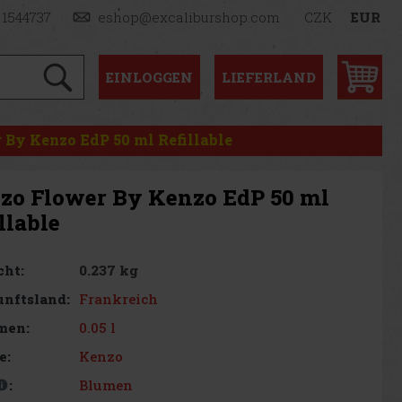
 1544737
eshop@excaliburshop.com
CZK
EUR
EINLOGGEN
LIEFERLAND
 By Kenzo EdP 50 ml Refillable
zo Flower By Kenzo EdP 50 ml
llable
0.237 kg
cht:
Frankreich
nftsland:
0.05 l
men:
Kenzo
e:
Blumen
: