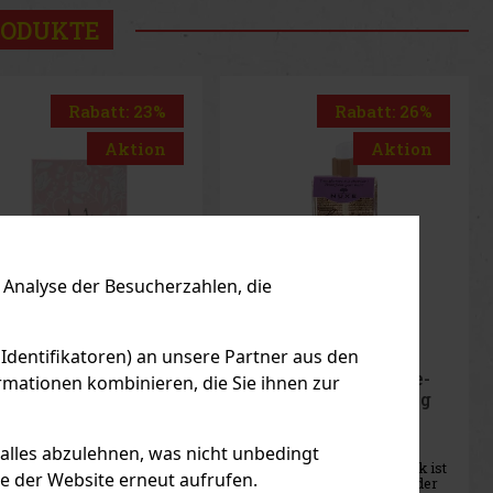
RODUKTE
Rabatt: 26%
Rabatt: 28%
Aktion
Aktion
Analyse der Besucherzahlen, die
 Identifikatoren) an unsere Partner aus den
xe Prodigieux Pre-
Nuxe Huile
mationen kombinieren, die Sie ihnen zur
ampoo Nourishing
Prodigieuse Dry Oil ®
sk 125 ml
Or Florale 50 ml
F LAGER
(2 st)
AUF LAGER
(> 5 st)
 alles abzulehnen, was nicht unbedingt
e Prodigieux Pre-
Nuxe Huile Prodigieuse® Or
mpoo Nourishing Mask ist
Florale ist ein kultiges
le der Website erneut aufrufen.
e luxuriöse Maske vor der
Trockenöl, das Luxus und