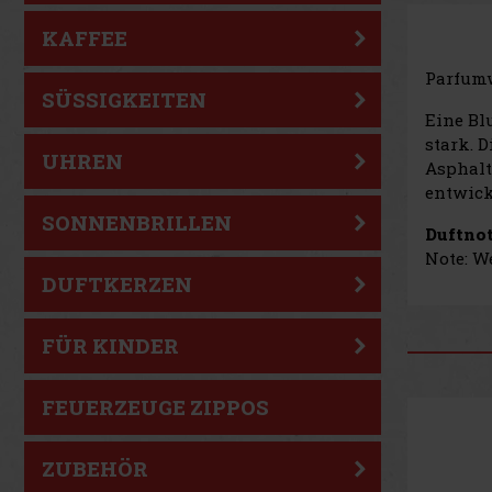
KAFFEE
Parfumw
SÜSSIGKEITEN
Eine Bl
stark. 
UHREN
Asphalt
entwick
SONNENBRILLEN
Duftnot
Note: W
DUFTKERZEN
FÜR KINDER
FEUERZEUGE ZIPPOS
ZUBEHÖR