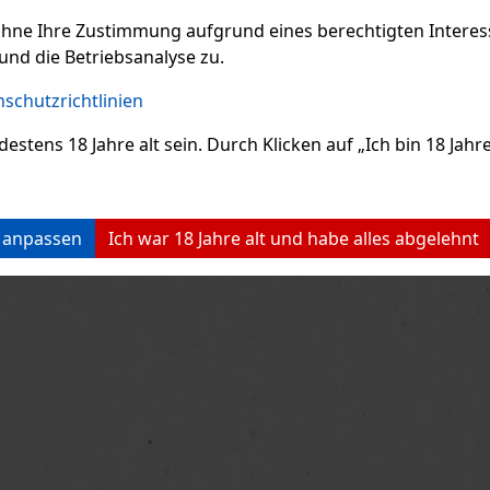
 Vie, der das Gefühl
zugleich elegante Komposition
Haa
 Freude und
verzaubert. Der Duft wirkt zart
fer
19.90 €
22.90 €
ohne Ihre Zustimmung aufgrund eines berechtigten Interesse
ne VAT
18.93
€ ohne VAT
18.1
eit eines
und verspielt, hinterlässt aber
nut
morgens einfängt.
gleichzeitig einen markanten
zu 
und die Betriebsanalyse zu.
Bestellen
Bestellen
 de Toilette ist
und lang anhaltenden
Dies
t von dem Moment, in
Eindruck – ideal für Fraue
Mas
schutzrichtlinien
Previo
ens 18 Jahre alt sein. Durch Klicken auf „Ich bin 18 Jahre 
n anpassen
Ich war 18 Jahre alt und habe alles abgelehnt