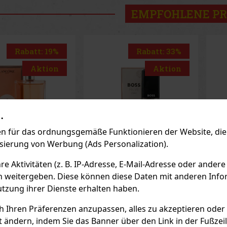
EMPFOHLENE P
Rabatt: 33%
Rabatt: 23%
Aktion
Aktion
.
 für das ordnungsgemäße Funktionieren der Website, die 
isierung von Werbung (Ads Personalization).
 Aktivitäten (z. B. IP-Adresse, E-Mail-Adresse oder andere
oss Ma Vie
Lattafa Yara EdP 100
Nu
n weitergeben. Diese können diese Daten mit anderen Infor
dT 50 ml
ml
Sh
utzung ihrer Dienste erhalten haben.
Ma
AGER
(> 5 st)
AUF LAGER
(> 5 st)
AU
ch Ihren Präferenzen anzupassen, alles zu akzeptieren oder
 Ma Vie L’Eau ist
Lattafa Yara ist ein Eau de
Nux
che und optimistische
Parfum für Damen, das durch
Sha
t ändern, indem Sie das Banner über den Link in der Fußzei
ation des ikonischen
seine süße, cremige und
ein