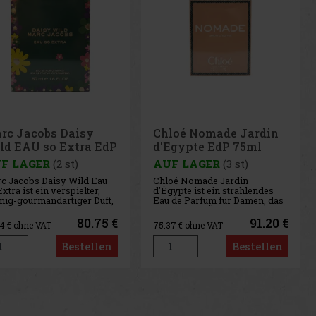
loé Nomade Jardin
Chloé Nomade Jardin
Egypte EdP 75ml
d'Egypte EdP 50ml
F LAGER
(3 st)
AUF LAGER
(4 st)
oé Nomade Jardin
Chloé Nomade Jardin
ypte ist ein strahlendes
d'Égypte ist ein strahlendes
 de Parfum für Damen, das
Eau de Parfum für Damen, das
 Zauber Ägyptens
vom Zauber Ägyptens
iriert ist – dem
inspiriert ist – dem
91.20 €
75.05 €
37
€ ohne VAT
62.02
€ ohne VAT
urtsland von Gaby Aghion,
Geburtsland von Gaby Aghion,
 Gründerin der Marke
der Gründerin der
Bestellen
Bestellen
é. Das dritte Kapitel der
Marke Chloé. Das dritte
ade-Kollektion ist eine
Kapitel der Nomade-
mage an den Papyru
Kollektion ist eine Hommage
an den Papyru
us
Next