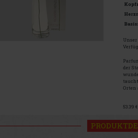
Kopf
Herz
Basis
Unser 
Verfüg
Parfum
der St
wunde
tauch
Orten 
53.39 
PRODUKTDE