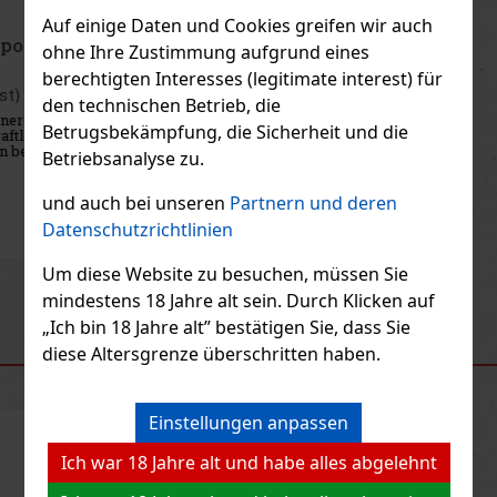
Auf einige Daten und Cookies greifen wir auch
Naturalis Shampoo Nutrition and Strenght 400 ml
ohne Ihre Zustimmung aufgrund eines
berechtigten Interesses (legitimate interest) für
AUF LAGER
(> 5 st)
den technischen Betrieb, die
Naturalis Nutrition & Strength ist ein pflegendes Shampoo für
Betrugsbekämpfung, die Sicherheit und die
normales bis trockenes Haar, das Nährstoffe, Geschmeidigkeit und
einen gesunden Glanz benötigt. Die Formel mit Aprikosenöl, Honig,
Betriebsanalyse zu.
Orange und Sanddorn reinigt das Haar und die Kopfhaut
3.32 €
2.74
€ ohne VAT
und auch bei unseren
Partnern und deren
Bestellen
Datenschutzrichtlinien
Um diese Website zu besuchen, müssen Sie
Previous
Next
mindestens 18 Jahre alt sein. Durch Klicken auf
„Ich bin 18 Jahre alt” bestätigen Sie, dass Sie
diese Altersgrenze überschritten haben.
EMPFOHLENE PRODUKTE
Einstellungen anpassen
Rabatt: 33%
Ich war 18 Jahre alt und habe alles abgelehnt
Aktion