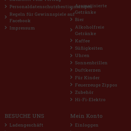
Rabatt: 28%
Aromatisierte
Personaldatenschutzbestimmungen
Getränke
Aktion
Regeln für Gewinnspiele auf
Bier
Facebook
Alkoholfreie
Impressum
Getränke
Kaffee
Süßigkeiten
Uhren
Sonnenbrillen
Duftkerzen
Nuxe Huile Prodigieuse Dry Oil ® Or Florale 50 ml
Für Kinder
Feuerzeuge Zippos
AUF LAGER
(> 5 st)
Zubehör
Nuxe Huile Prodigieuse® Or Florale ist ein kultiges Trockenöl, das
Luxus und natürliche Pflege vereint. Angereichert mit 7 wertvollen,
Hi-Fi-Elektro
100% pflanzlichen Ölen und goldenen Perlenpartikeln, verleiht
dieses besondere Öl Haut, Körper und Haar einen unwid
18 €
14.88
€ ohne VAT
BESUCHE UNS
Mein Konto
Bestellen
Ladengeschäft
Einloggen