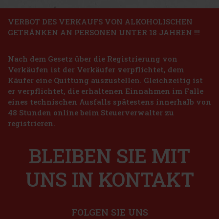
Aktion
VERBOT DES VERKAUFS VON ALKOHOLISCHEN
GETRÄNKEN AN PERSONEN UNTER 18 JAHREN !!!
Naturalis hair Mask Vitality and Energy 300 g
Nach dem Gesetz über die Registrierung von
AUF LAGER
(> 5 st)
Verkäufen ist der Verkäufer verpflichtet, dem
Naturalis Vitality & Energy ist eine intensiv pflegende Haarmaske
für müdes, geschwächtes und strapaziertes Haar. Die reichhaltige
Käufer eine Quittung auszustellen. Gleichzeitig ist
Formel mit Hagebuttenöl, Ginseng, Aronia und Granatapfel verhilft
er verpflichtet, die erhaltenen Einnahmen im Falle
dem Haar zu neuer Geschmeidigkeit, Elastizität un
5.69 €
eines technischen Ausfalls spätestens innerhalb von
4.70
€ ohne VAT
Lattafa Yara EdP 100 ml
48 Stunden online beim Steuerverwalter zu
Bestellen
registrieren.
AUF LAGER
(> 5 st)
Lattafa Yara ist ein Eau de Parfum für Damen, das durch seine süße,
cremige und zugleich elegante Komposition verzaubert. Der Duft
BLEIBEN SIE MIT
wirkt zart und verspielt, hinterlässt aber gleichzeitig einen
markanten und lang anhaltenden Eindruck – ideal für Fraue
22.90 €
18.93
€ ohne VAT
UNS IN KONTAKT
Bestellen
FOLGEN SIE UNS
Rabatt: 26%