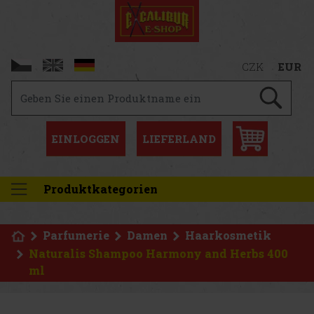
CZK
EUR
EINLOGGEN
LIEFERLAND
Produktkategorien
Parfumerie
Damen
Haarkosmetik
Naturalis Shampoo Harmony and Herbs 400
ml