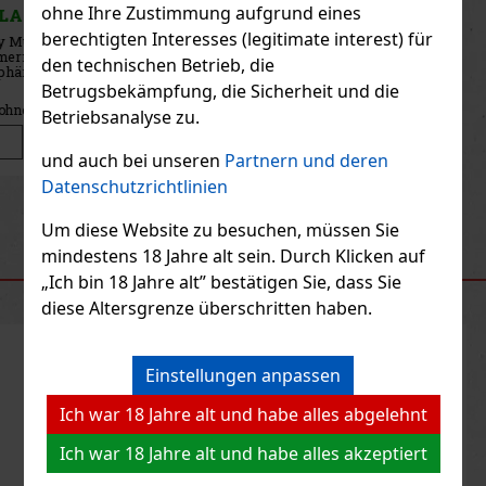
ohne Ihre Zustimmung aufgrund eines
AUF LAGER
(5 st)
berechtigten Interesses (legitimate interest) für
Thierry Mugler Starlicious Pistachio Praline Body Mist ist ein
Gourmet-Duftspray für Körper und Haare, das die Haut in warme
den technischen Betrieb, die
Noten von gerösteten Pistazien, cremigem Karamell und samtigem
Patschuli hüllt. Es ist Teil der Starlicious-Kollektion, die v
Betrugsbekämpfung, die Sicherheit und die
47.41 €
39.18
€ ohne VAT
Betriebsanalyse zu.
Bestellen
und auch bei unseren
Partnern und deren
Datenschutzrichtlinien
Previous
Next
Um diese Website zu besuchen, müssen Sie
mindestens 18 Jahre alt sein. Durch Klicken auf
EMPFOHLENE PRODUKTE
„Ich bin 18 Jahre alt” bestätigen Sie, dass Sie
diese Altersgrenze überschritten haben.
Rabatt: 33%
Einstellungen anpassen
Aktion
Ich war 18 Jahre alt und habe alles abgelehnt
Ich war 18 Jahre alt und habe alles akzeptiert
Thierry Mugler Starlicious Too Funky Berry Body