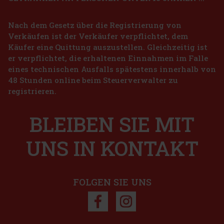
Kylie Cosmetics Body Mist Collection Body Mist
88ml
Nach dem Gesetz über die Registrierung von
AUF LAGER
(2 st)
Verkäufen ist der Verkäufer verpflichtet, dem
Kylie Cosmetics Vanilla Dew Hair & Body Mist ist ein zartes,
blumig-gourmetartiges Sprühparfüm für Körper und Haare, das die
Käufer eine Quittung auszustellen. Gleichzeitig ist
Haut in einen cremigen Vanilleduft mit leichtem, luftigem
er verpflichtet, die erhaltenen Einnahmen im Falle
Charakter hüllt. Es vereint sanfte milchige Noten, frische blum
18.91 €
eines technischen Ausfalls spätestens innerhalb von
15.63
€ ohne VAT
Lattafa Yara EdP 100 ml
48 Stunden online beim Steuerverwalter zu
Bestellen
registrieren.
AUF LAGER
(> 5 st)
Lattafa Yara ist ein Eau de Parfum für Damen, das durch seine süße,
cremige und zugleich elegante Komposition verzaubert. Der Duft
BLEIBEN SIE MIT
wirkt zart und verspielt, hinterlässt aber gleichzeitig einen
markanten und lang anhaltenden Eindruck – ideal für Fraue
22.90 €
18.93
€ ohne VAT
UNS IN KONTAKT
Bestellen
FOLGEN SIE UNS
Rabatt: 26%
Aktion