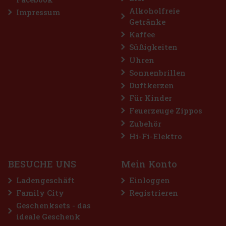
Alkoholfreie
Impressum
Getränke
Kaffee
Süßigkeiten
Uhren
Sonnenbrillen
Duftkerzen
Nuxe Huile Prodigieuse Dry Oil ® Or Florale 50 ml
Für Kinder
Feuerzeuge Zippos
AUF LAGER
(> 5 st)
Zubehör
Nuxe Huile Prodigieuse® Or Florale ist ein kultiges Trockenöl, das
Luxus und natürliche Pflege vereint. Angereichert mit 7 wertvollen,
Hi-Fi-Elektro
100% pflanzlichen Ölen und goldenen Perlenpartikeln, verleiht
dieses besondere Öl Haut, Körper und Haar einen unwid
18 €
14.88
€ ohne VAT
BESUCHE UNS
Mein Konto
Bestellen
Ladengeschäft
Einloggen
Family City
Registrieren
Geschenksets - das
ideale Geschenk