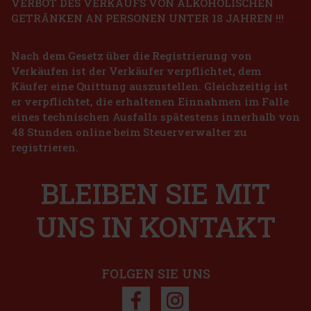
VERBOT DES VERKAUFS VON ALKOHOLISCHEN
GETRÄNKEN AN PERSONEN UNTER 18 JAHREN !!!
Horvath's Kokos-Creme-Likör 0,5l 15% Vegan
Nach dem Gesetz über die Registrierung von
AUF LAGER
(> 5 st)
Verkäufen ist der Verkäufer verpflichtet, dem
Horvath's Kokos-Creme-Likör Vegan ist ein milder Kokos-Creme-
Likör mit exotischem Charakter und einer geschmeidigen,
Käufer eine Quittung auszustellen. Gleichzeitig ist
samtigen Konsistenz. Ausgeprägte Kokosnoten verbinden sich mit
er verpflichtet, die erhaltenen Einnahmen im Falle
einer pflanzlichen Cremebasis und ergeben einen ausgewogenen
Geschmack
11.99 €
eines technischen Ausfalls spätestens innerhalb von
9.91
€ ohne VAT
Horvath's Schoko-Kirschen-Cream Likör 15% 0,7 l
48 Stunden online beim Steuerverwalter zu
Bestellen
registrieren.
AUF LAGER
(> 5 st)
Horvath's Schoko-Kirschen-Cream Likör ist ein zarter Cremelikör,
der köstliche Schokolade mit den fruchtigen Noten von Kirschen
BLEIBEN SIE MIT
verbindet. Das Ergebnis ist ein süßes, weiches und angenehm
dessertartiges Getränk, das alle Liebhaber von Cremelikören un
10.49 €
8.67
€ ohne VAT
UNS IN KONTAKT
Bestellen
FOLGEN SIE UNS
Rabatt: 8%
Aktion