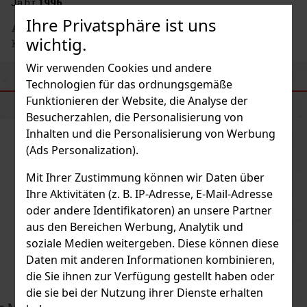
Jahr
1996
.
Ihre Privatsphäre ist uns
Adresse des Herstellers
: Horvath's Spezereyen
wichtig.
Kontor, Gutenbergstrasse 7, A-2232 Wagram, AT
Wir verwenden Cookies und andere
Technologien für das ordnungsgemäße
ÄHNLICHE PRODUKTE
Funktionieren der Website, die Analyse der
Besucherzahlen, die Personalisierung von
Inhalten und die Personalisierung von Werbung
(Ads Personalization).
Mit Ihrer Zustimmung können wir Daten über
Ihre Aktivitäten (z. B. IP-Adresse, E-Mail-Adresse
oder andere Identifikatoren) an unsere Partner
aus den Bereichen Werbung, Analytik und
soziale Medien weitergeben. Diese können diese
Daten mit anderen Informationen kombinieren,
die Sie ihnen zur Verfügung gestellt haben oder
die sie bei der Nutzung ihrer Dienste erhalten