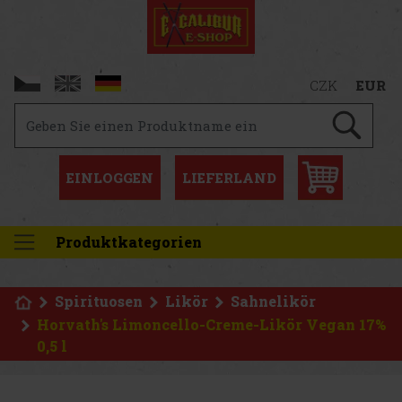
CZK
EUR
EINLOGGEN
LIEFERLAND
Produktkategorien
Spirituosen
Likör
Sahnelikör
Horvath's Limoncello-Creme-Likör Vegan 17%
0,5 l