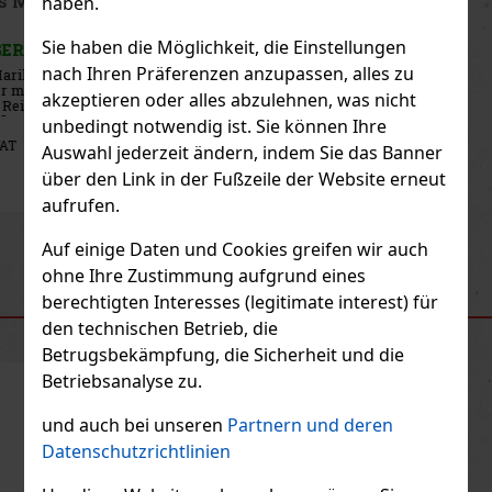
Horvath's Pistazien-Creme-Likör 0,5l 17% Vegan
haben.
Sie haben die Möglichkeit, die Einstellungen
AUF LAGER
(> 5 st)
nach Ihren Präferenzen anzupassen, alles zu
Horvath's Pistazien-Creme-Likör Vegan ist ein zarter Pistazien-
Creme-Likör mit einem eleganten nussigen Geschmack und einer
akzeptieren oder alles abzulehnen, was nicht
ausgesprochen samtigen Konsistenz. Sein Charakter basiert auf
edlen Pistaziennoten, die modern, zart und zugleich ausreichend
unbedingt notwendig ist. Sie können Ihre
11.99 €
9.91
€ ohne VAT
Auswahl jederzeit ändern, indem Sie das Banner
Bestellen
über den Link in der Fußzeile der Website erneut
aufrufen.
Previous
Next
Auf einige Daten und Cookies greifen wir auch
ohne Ihre Zustimmung aufgrund eines
berechtigten Interesses (legitimate interest) für
EMPFOHLENE PRODUKTE
den technischen Betrieb, die
Betrugsbekämpfung, die Sicherheit und die
Betriebsanalyse zu.
Rabatt: 10%
und auch bei unseren
Partnern und deren
Aktion
Datenschutzrichtlinien