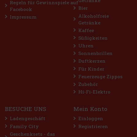
Getränke
Aktion
Regeln für Gewinnspiele auf
Bier
Facebook
Top seller
Alkoholfreie
Impressum
Getränke
Kaffee
Süßigkeiten
Uhren
Sonnenbrillen
Duftkerzen
Riper Sauerkirschlikör 23% 0,35 l
Für Kinder
Feuerzeuge Zippos
AUF LAGER
(> 5 st)
Zubehör
Riper Sauerkirschlikör ist ein authentischer Fruchtlikör, der nach
einem alten Familienrezept hergestellt wird, das jedes Jahr
Hi-Fi-Elektro
angewendet und verfeinert wird, wobei der reine Geschmack der
Sauerkirschen im Vordergrund steht. Die Grundlage bilden in S
11.49 €
9.50
€ ohne VAT
BESUCHE UNS
Mein Konto
Bestellen
Ladengeschäft
Einloggen
Family City
Registrieren
Geschenksets - das