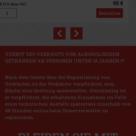
passt d
79 €
65.29
€ ohne VAT
Bestellen
Previous
Next
Rabatt: 33%
Aktion
VERBOT DES VERKAUFS VON ALKOHOLISCHEN
GETRÄNKEN AN PERSONEN UNTER 18 JAHREN !!!
Afnan Historic Sahara Extrait de Parfum U 100ml
Nach dem Gesetz über die Registrierung von
AUF LAGER
(5 st)
Verkäufen ist der Verkäufer verpflichtet, dem
Afnan Historic Sahara Extrait de Parfum ist ein Unisex-Duft mit
würzigem, holzigem und gourmandem Charakter. Er ist inspiriert
Käufer eine Quittung auszustellen. Gleichzeitig ist
von der Atmosphäre goldener Dünen, alter Pfade und der warmen
er verpflichtet, die erhaltenen Einnahmen im Falle
Wüstenluft. Er wirkt geheimnisvoll, elegant und sinnlich, beh
42.66 €
eines technischen Ausfalls spätestens innerhalb von
35.26
€ ohne VAT
Hugo Boss Ma Vie L'Eau EdT 50 ml
48 Stunden online beim Steuerverwalter zu
Bestellen
registrieren.
AUF LAGER
(> 5 st)
Hugo Boss Ma Vie L’Eau ist eine frische und optimistische
Interpretation des ikonischen Duftes Ma Vie, der das Gefühl der
Ruhe, Freude und Leichtigkeit eines Frühlingsmorgens einfängt.