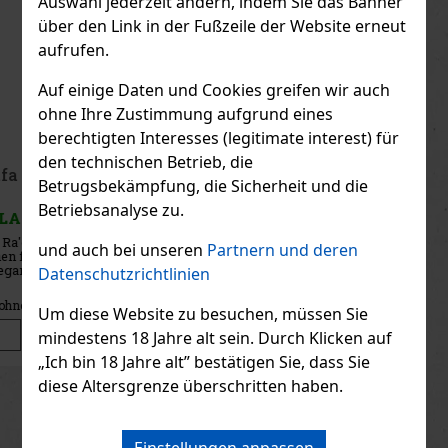
Auswahl jederzeit ändern, indem Sie das Banner
über den Link in der Fußzeile der Website erneut
aufrufen.
Auf einige Daten und Cookies greifen wir auch
ohne Ihre Zustimmung aufgrund eines
berechtigten Interesses (legitimate interest) für
den technischen Betrieb, die
Afnan Supremacy Gold EdP U 100ml
Betrugsbekämpfung, die Sicherheit und die
Betriebsanalyse zu.
AUF LAGER
(> 5 st)
Afnan Supremacy Gold ist ein elegantes Unisex-Eau de Parfum mit
und auch bei unseren
Partnern und deren
blumigen, moschusartigen und holzigen Noten. Es gehört zu den
klassisch angehauchten orientalischen Düften, die luxuriös,
Datenschutzrichtlinien
selbstbewusst und langanhaltend wirken. Es eignet sich für Fraue
28.41 €
23.48
€ ohne VAT
Um diese Website zu besuchen, müssen Sie
Bestellen
mindestens 18 Jahre alt sein. Durch Klicken auf
„Ich bin 18 Jahre alt” bestätigen Sie, dass Sie
diese Altersgrenze überschritten haben.
Previous
Next