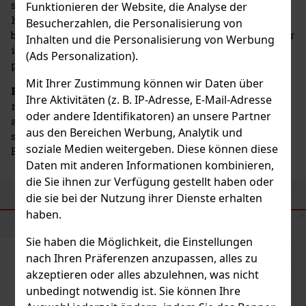
sich schnell einen Namen dank der Verbindung von
Funktionieren der Website, die Analyse der
hochwertigen Düften, Eleganz und Innovation. Ein
Besucherzahlen, die Personalisierung von
bedeutender Meilenstein war auch die Einführung der
Inhalten und die Personalisierung von Werbung
ikonischen runden Seife im Jahr 1879, die sowohl
(Ads Personalization).
praktisch als auch intensiv duftend war.
Mit Ihrer Zustimmung können wir Daten über
Roger & Gallet
konzentrierte sich nach und nach
Ihre Aktivitäten (z. B. IP-Adresse, E-Mail-Adresse
nicht nur auf Parfüms, sondern auch auf Seifen und
oder andere Identifikatoren) an unsere Partner
andere Körperpflegeprodukte. Typisch für die Marke
aus den Bereichen Werbung, Analytik und
sind Lebensfreude, Sinn für Schönheit und die
soziale Medien weitergeben. Diese können diese
Betonung traditioneller Handwerkskunst.
Daten mit anderen Informationen kombinieren,
die Sie ihnen zur Verfügung gestellt haben oder
die sie bei der Nutzung ihrer Dienste erhalten
ÄHNLICHE PRODUKTE
haben.
Sie haben die Möglichkeit, die Einstellungen
nach Ihren Präferenzen anzupassen, alles zu
akzeptieren oder alles abzulehnen, was nicht
unbedingt notwendig ist. Sie können Ihre