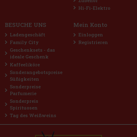
Zubehör
Lattafa Qaed Al Fursan Unlimited ist ein Unisex-Eau de Parfum, das
frische Zitrus- und tropische Noten mit zarter blumiger Eleganz
Hi-Fi-Elektro
und einer warmen, pudrigen Basis verbindet. Das Ergebnis ist ein
moderner, verspielter und zugleich sinnlicher Duft, de
14.90 €
12.31
€ ohne VAT
BESUCHE UNS
Mein Konto
Bestellen
Ladengeschäft
Einloggen
Family City
Registrieren
Geschenksets - das
ideale Geschenk
Kaffeeliköre
Sonderangebotspreise
Süßigkeiten
Sonderpreise
Parfumerie
Sonderpreis
Spirituosen
Tag des Weißweins