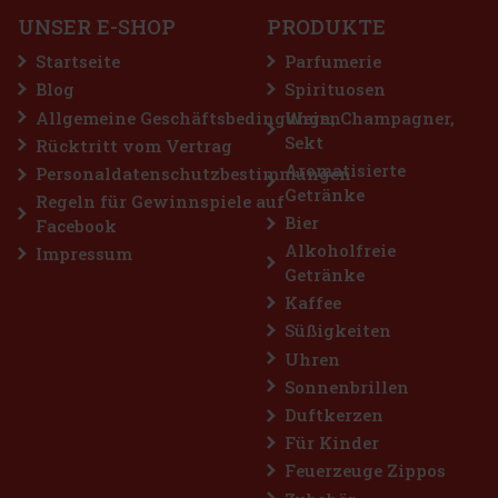
wirkt zart und verspielt, hinterlässt aber gleichzeitig einen
UNSER E-SHOP
PRODUKTE
markanten und lang anhaltenden Eindruck – ideal für Fraue
22.90 €
18.93
€ ohne VAT
Startseite
Parfumerie
Bestellen
Blog
Spirituosen
Allgemeine Geschäftsbedingungen
Wein, Champagner,
Sekt
Rücktritt vom Vertrag
Rabatt: 25%
Aromatisierte
Personaldatenschutzbestimmungen
Getränke
Aktion
Regeln für Gewinnspiele auf
Bier
Facebook
Alkoholfreie
Impressum
Getränke
Kaffee
Süßigkeiten
Uhren
Sonnenbrillen
Duftkerzen
Lattafa Qaed Al Fursan Unlimited EdP 90 ml
Für Kinder
Feuerzeuge Zippos
AUF LAGER
(> 5 st)