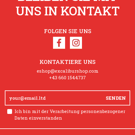
3.69 €
UNS IN KONTAKT
Bestellen
FOLGEN SIE UNS
att: 25%
Aktion
KONTAKTIERE UNS
eshop@excaliburshop.com
+43 660 1544737
lade, die
 Sie vereint
onischen
erts be
SENDEN
3.29 €
Ich bin mit der Verarbeitung personenbezogener
Bestellen
Daten einverstanden
t und ist
iger Kakao.