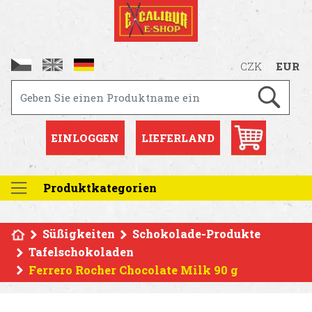
CZK
EUR
EINLOGGEN
LIEFERLAND
Produktkategorien
Süßigkeiten
Schokolade-Produkte
Tafelschokoladen
Ferrero Rocher Chocolate Milk 90 g