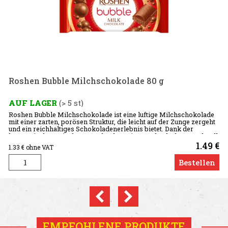
schokolade
unge zergeht
 der
en und Voll
1.49 €
Bestellen
Previous
Next
EMPFOHLENE PRODUKTE