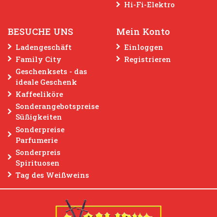
fekt für
Hi-Fi-Elektro
d Schokolade
lseitig
3.69 €
BESUCHE UNS
Mein Konto
Bestellen
Ladengeschäft
Einloggen
Family City
Registrieren
Geschenksets - das
ideale Geschenk
Kaffeeliköre
Sonderangebotspreise
Süßigkeiten
Sonderpreise
Parfumerie
Sonderpreis
Spirituosen
Tag des Weißweins