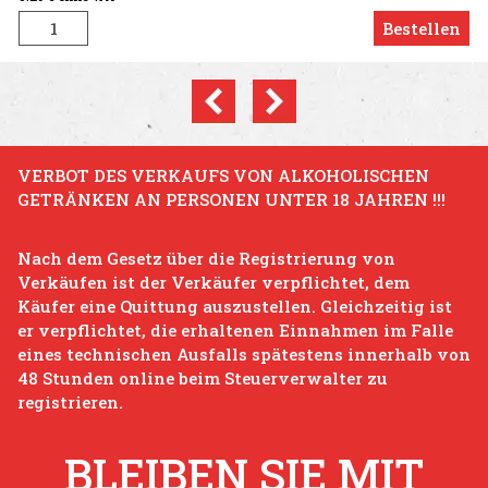
Bestellen
Previous
Next
att: 33%
Aktion
VERBOT DES VERKAUFS VON ALKOHOLISCHEN
GETRÄNKEN AN PERSONEN UNTER 18 JAHREN !!!
Nach dem Gesetz über die Registrierung von
Verkäufen ist der Verkäufer verpflichtet, dem
 dem
Käufer eine Quittung auszustellen. Gleichzeitig ist
Tafel
er verpflichtet, die erhaltenen Einnahmen im Falle
 moderner
3.29 €
eines technischen Ausfalls spätestens innerhalb von
48 Stunden online beim Steuerverwalter zu
Bestellen
registrieren.
BLEIBEN SIE MIT