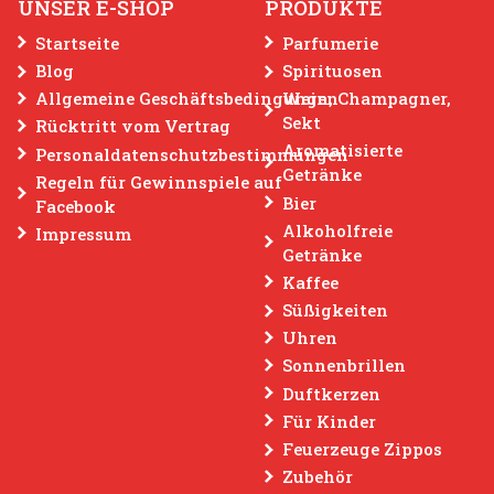
UNSER E-SHOP
PRODUKTE
7.49 €
Startseite
Parfumerie
Bestellen
Blog
Spirituosen
Allgemeine Geschäftsbedingungen
Wein, Champagner,
Sekt
Rücktritt vom Vertrag
att: 33%
Aromatisierte
Personaldatenschutzbestimmungen
Getränke
Aktion
Regeln für Gewinnspiele auf
Bier
Facebook
Alkoholfreie
Impressum
Getränke
Kaffee
Süßigkeiten
Uhren
Sonnenbrillen
Duftkerzen
Für Kinder
Feuerzeuge Zippos
Zubehör
hmack des