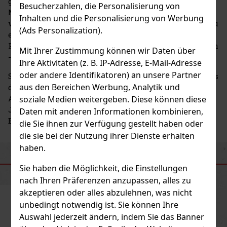
geboren und begann seine Karriere in der
Besucherzahlen, die Personalisierung von
Modeindustrie als Herrenausstatter. Von Anfang an
Inhalten und die Personalisierung von Werbung
war es sein Ziel, elegante, klare und zeitlose Linien zu
(Ads Personalization).
entwerfen, die Stil mit Komfort verbinden. Diese
Philosophie wurde schnell zu seinem Markenzeichen
Mit Ihrer Zustimmung können wir Daten über
- und das nicht nur in der Mode.
Ihre Aktivitäten (z. B. IP-Adresse, E-Mail-Adresse
oder andere Identifikatoren) an unsere Partner
Sein Einstieg in die Welt der Parfums erfolgte 1981, als
aus den Bereichen Werbung, Analytik und
der erste Armani-Damenduft auf den Markt kam.
Armani Eau Pour Homme für Männer folgte einige
soziale Medien weitergeben. Diese können diese
Jahre später und definierte die moderne maskuline
Daten mit anderen Informationen kombinieren,
Eleganz.
die Sie ihnen zur Verfügung gestellt haben oder
die sie bei der Nutzung ihrer Dienste erhalten
haben.
ÄHNLICHE PRODUKTE
Sie haben die Möglichkeit, die Einstellungen
nach Ihren Präferenzen anzupassen, alles zu
akzeptieren oder alles abzulehnen, was nicht
unbedingt notwendig ist. Sie können Ihre
Auswahl jederzeit ändern, indem Sie das Banner