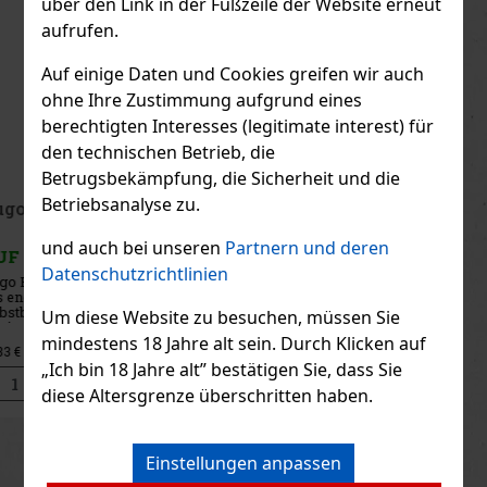
über den Link in der Fußzeile der Website erneut
aufrufen.
Auf einige Daten und Cookies greifen wir auch
ohne Ihre Zustimmung aufgrund eines
berechtigten Interesses (legitimate interest) für
den technischen Betrieb, die
Betrugsbekämpfung, die Sicherheit und die
Betriebsanalyse zu.
Iceberg Change the Flow EdT 100 ml
und auch bei unseren
Partnern und deren
AUF LAGER
(> 5 st)
Datenschutzrichtlinien
Iceberg Change The Flow ist ein modernes Eau de Toilette für
Männer, die sich nicht scheuen, ihren eigenen Weg zu gehen. Der
Duft verkörpert Mut, Energie und den Wunsch, etablierte Regeln zu
Um diese Website zu besuchen, müssen Sie
brechen. Er ist dynamisch, kontrastreich und voller Charakt
mindestens 18 Jahre alt sein. Durch Klicken auf
28.41 €
23.48
€ ohne VAT
„Ich bin 18 Jahre alt” bestätigen Sie, dass Sie
Bestellen
diese Altersgrenze überschritten haben.
Previous
Next
Einstellungen anpassen