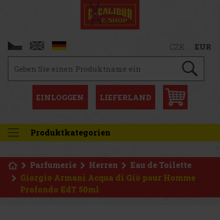
CZK
EUR
EINLOGGEN
LIEFERLAND
Produktkategorien
Parfumerie
Herren
Eau de Toilette
Giorgio Armani Acqua di Giò pour Homme
Profondo EdT 50ml