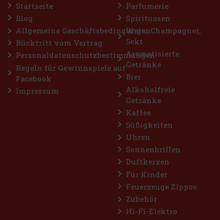
Yves Saint Laurent Kouros Duo Men enthält zwei 50 ml Eaux de
Startseite
Parfumerie
Toilette, die zeitlose Maskulinität zelebrieren. Kouros ist ein
ikonischer Duft, der sich durch seinen starken maskulinen und
Blog
Spirituosen
frischen Charakter auszeichnet. Der Duft wurde ursprünglich 198
Allgemeine Geschäftsbedingungen
Wein, Champagner,
89 €
73.55
€ ohne VAT
Sekt
Rücktritt vom Vertrag
Bestellen
Aromatisierte
Personaldatenschutzbestimmungen
Getränke
Regeln für Gewinnspiele auf
Bier
Rabatt: 18%
Facebook
Alkoholfreie
Impressum
Aktion
Getränke
Kaffee
Süßigkeiten
Uhren
Sonnenbrillen
Duftkerzen
Für Kinder
Feuerzeuge Zippos
Guerlain L'Homme Idéal Intense EdP 50 ml
Zubehör
Hi-Fi-Elektro
AUF LAGER
(3 st)