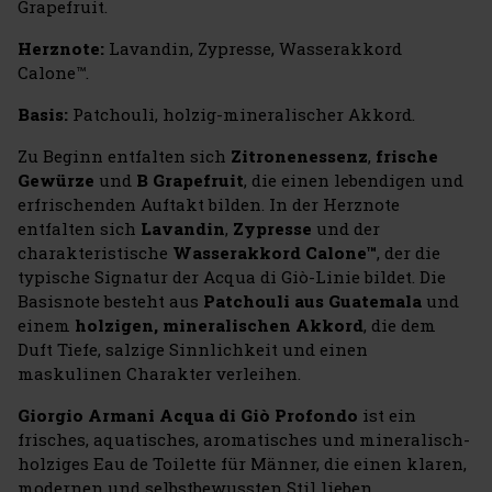
Grapefruit.
Herznote:
Lavandin, Zypresse, Wasserakkord
Calone™.
Basis:
Patchouli, holzig-mineralischer Akkord.
Zu Beginn entfalten sich
Zitronenessenz
,
frische
Gewürze
und
B Grapefruit
, die einen lebendigen und
erfrischenden Auftakt bilden. In der Herznote
entfalten sich
Lavandin
,
Zypresse
und der
charakteristische
Wasserakkord Calone™
, der die
typische Signatur der Acqua di Giò-Linie bildet. Die
Basisnote besteht aus
Patchouli aus Guatemala
und
einem
holzigen, mineralischen Akkord
, die dem
Duft Tiefe, salzige Sinnlichkeit und einen
maskulinen Charakter verleihen.
Giorgio Armani Acqua di Giò Profondo
ist ein
frisches, aquatisches, aromatisches und mineralisch-
holziges Eau de Toilette für Männer, die einen klaren,
modernen und selbstbewussten Stil lieben.