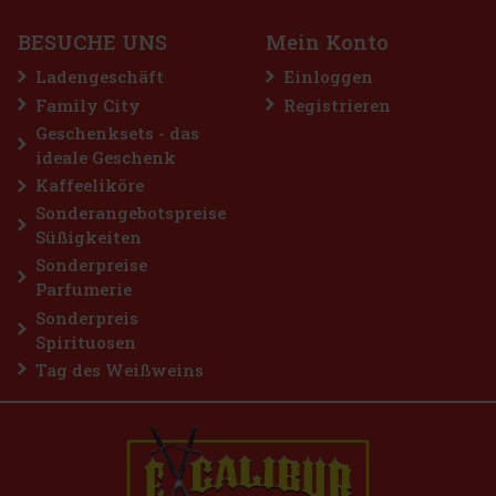
Guerlain L’Homme Idéal Intense ist eine sinnliche und
BESUCHE UNS
Mein Konto
ausdrucksstarke Interpretation der ikonischen Herrenlinie, in der
sich die Mandel-Signatur der Marke in ihrer ganzen Kraft entfaltet.
Die Inspiration ist die köstliche Tiefe von Amaretto, diesmal
Ladengeschäft
Einloggen
45 €
37.19
€ ohne VAT
Family City
Registrieren
Bestellen
Geschenksets - das
ideale Geschenk
Kaffeeliköre
Sonderangebotspreise
Süßigkeiten
Sonderpreise
Parfumerie
Sonderpreis
Spirituosen
Tag des Weißweins