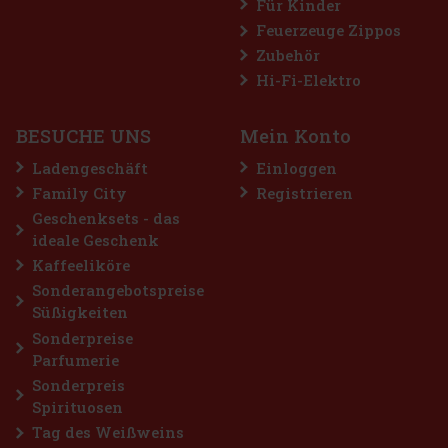
Für Kinder
Feuerzeuge Zippos
Zubehör
für alle, die eine
 Mischung mit echtem
Hi-Fi-Elektro
 entsteht aus einer
, wodurch er einen
18.49 €
BESUCHE UNS
Mein Konto
Bestellen
Ladengeschäft
Einloggen
Family City
Registrieren
Geschenksets - das
ideale Geschenk
Kaffeeliköre
Sonderangebotspreise
Süßigkeiten
Sonderpreise
Parfumerie
Sonderpreis
Spirituosen
Tag des Weißweins