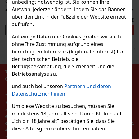
unbedingt notwendig ist. Sie können Ihre
ohnenkaffee, der
nischen Espressos
Auswahl jederzeit ändern, indem Sie das Banner
 % aus Arabica und zu
urch einen voll
über den Link in der Fußzeile der Website erneut
15.99 €
aufrufen.
Bestellen
Auf einige Daten und Cookies greifen wir auch
ohne Ihre Zustimmung aufgrund eines
Previous
Next
berechtigten Interesses (legitimate interest) für
den technischen Betrieb, die
Betrugsbekämpfung, die Sicherheit und die
VERBOT DES VERKAUFS VON ALKOHOLISCHEN
Betriebsanalyse zu.
GETRÄNKEN AN PERSONEN UNTER 18 JAHREN !!!
und auch bei unseren
Partnern und deren
Datenschutzrichtlinien
Nach dem Gesetz über die Registrierung von
Verkäufen ist der Verkäufer verpflichtet, dem
Um diese Website zu besuchen, müssen Sie
Käufer eine Quittung auszustellen. Gleichzeitig ist
mindestens 18 Jahre alt sein. Durch Klicken auf
er verpflichtet, die erhaltenen Einnahmen im Falle
„Ich bin 18 Jahre alt” bestätigen Sie, dass Sie
eines technischen Ausfalls spätestens innerhalb von
Bohnen
diese Altersgrenze überschritten haben.
48 Stunden online beim Steuerverwalter zu
registrieren.