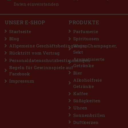
Daten einverstanden
fee für Liebhaber
acksprofils. Diese
ten von Arabica und
UNSER E-SHOP
PRODUKTE
ng anhaltenden
18.49 €
Startseite
Parfumerie
Bestellen
Blog
Spirituosen
Allgemeine Geschäftsbedingungen
Wein, Champagner,
Sekt
Rücktritt vom Vertrag
Aromatisierte
Personaldatenschutzbestimmungen
Getränke
Regeln für Gewinnspiele auf
Bier
Facebook
Alkoholfreie
Impressum
Getränke
Kaffee
Süßigkeiten
Uhren
Sonnenbrillen
Duftkerzen