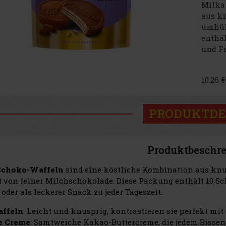
Milka
aus k
umhüll
enthäl
und Fa
10.26 
PRODUKTDE
Produktbeschr
Schoko-Waffeln
sind eine köstliche Kombination aus knu
 von feiner Milchschokolade. Diese Packung enthält 10 S
oder als leckerer Snack zu jeder Tageszeit.
ffeln
: Leicht und knusprig, kontrastieren sie perfekt mit
e Creme
: Samtweiche Kakao-Buttercreme, die jedem Bisse