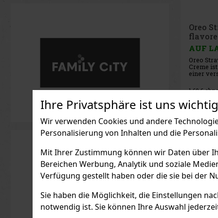
Oreo Or
flavore
AUF L
Oreo Orig
Creme ist
Klassiker
Kakaokeks
Vanillecr
1.60
€ ohn
Diese Var
Liebhaber
Ihre Privatsphäre ist uns wichtig
Oreo-Ges
die sich 
Wir verwenden Cookies und andere Technologien
Kombinat
Personalisierung von Inhalten und die Personal
Mit Ihrer Zustimmung können wir Daten über Ihre
Bereichen Werbung, Analytik und soziale Medie
Verfügung gestellt haben oder die sie bei der N
Sie haben die Möglichkeit, die Einstellungen na
notwendig ist. Sie können Ihre Auswahl jederzei