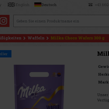
y
English
Deutsch
+43 660
üßigkeiten
Waffeln
Milka Choco Wafers 300 g
Mil
eller
Gewi
Herku
Mark
Unser 
Verfüg