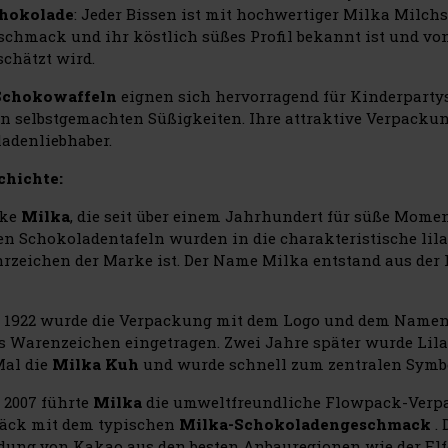
hokolade
: Jeder Bissen ist mit hochwertiger Milka Milch
schmack und ihr köstlich süßes Profil bekannt ist und vo
schätzt wird.
Schokowaffeln
eignen sich hervorragend für Kinderpartys
an selbstgemachten Süßigkeiten. Ihre attraktive Verpacku
adenliebhaber.
chichte:
rke
Milka
, die seit über einem Jahrhundert für süße Momen
ten Schokoladentafeln wurden in die charakteristische li
rzeichen der Marke ist. Der Name Milka entstand aus der
 1922 wurde die Verpackung mit dem Logo und dem Namen d
s Warenzeichen eingetragen. Zwei Jahre später wurde Lila 
Mal die
Milka Kuh
und wurde schnell zum zentralen Symb
 2007 führte
Milka
die umweltfreundliche Flowpack-Verpa
äck mit dem typischen
Milka-Schokoladengeschmack
.
ung von Kakao aus den besten Anbauregionen wie der Elfe