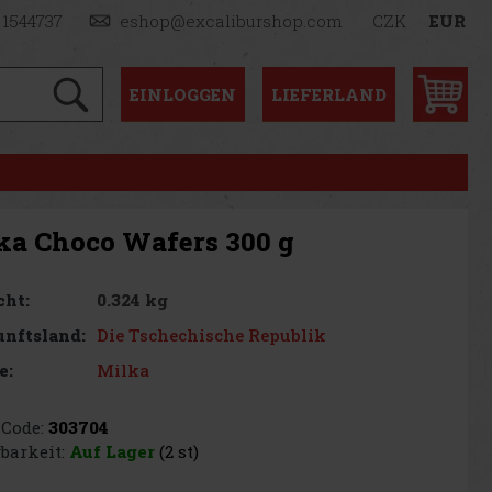
 1544737
eshop@excaliburshop.com
CZK
EUR
EINLOGGEN
LIEFERLAND
ka Choco Wafers 300 g
0.324 kg
cht:
Die Tschechische Republik
nftsland:
Milka
e:
Code:
303704
barkeit:
Auf Lager
(2 st)