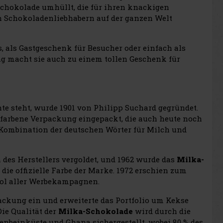
schokolade umhüllt, die für ihren knackigen
n Schokoladenliebhabern auf der ganzen Welt
, als Gastgeschenk für Besucher oder einfach als
ng macht sie auch zu einem tollen Geschenk für
te steht, wurde 1901 von Philipp Suchard gegründet.
lafarbene Verpackung eingepackt, die auch heute noch
 Kombination der deutschen Wörter für Milch und
es Herstellers vergoldet, und 1962 wurde das
Milka-
die offizielle Farbe der Marke. 1972 erschien zum
ol aller Werbekampagnen.
ckung ein und erweiterte das Portfolio um Kekse
 Die Qualität der
Milka-Schokolade
wird durch die
nbeinküste und Ghana sichergestellt, wobei 80 % des