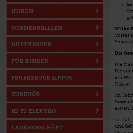
Sc
UHREN
Ge
ge
SONNENBRILLEN
Milka 
Vorrat 
Schokol
DUFTKERZEN
Die Ges
FÜR KINDER
Die Ma
Die ers
FEUERZEUGE ZIPPOS
ein Wah
Kakao.
ZUBEHÖR
Im Jahr
Logo
al
ersten 
HI-FI-ELEKTRO
Im Jahr
und Geb
LADENGESCHÄFT
Verwend