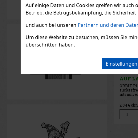
Auf einige Daten und Cookies greifen wir auch 
Betrieb, die Betrugsbekämpfung, die Sicherheit 
und auch bei unseren
Partnern und deren Daten
Um diese Website zu besuchen, müssen Sie mindest
überschritten haben.
Einstellunge
ORBIT 
Dragee
AUF L
ORBIT Wa
zuckerfr
erfrisch
Wasserm
die für e
2.04
€ ohn
fruchtig
frischen 
praktisch
Dragees u
ihrer ko