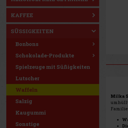
KAFFEE
SÜSSIGKEITEN
Bonbons
Schokolade-Produkte
Spielzeuge mit Süßigkeiten
Lutscher
Waffeln
Milka 
Salzig
umhüllt
Familie 
Kaugummi
Wa
Sonstige
Di