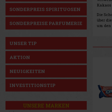
Kakaos 
SONDERPREIS SPIRITUOSEN
Die Sch
über di
SONDERPREISE PARFUMERIE
um den 
UNSER TIP
AKTION
NEUIGKEITEN
INVESTITIONSTIP
UNSERE MARKEN