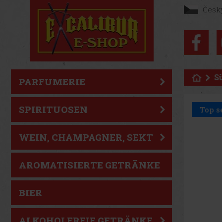
Česk
S
PARFUMERIE
SPIRITUOSEN
Top s
WEIN, CHAMPAGNER, SEKT
AROMATISIERTE GETRÄNKE
BIER
ALKOHOLFREIE GETRÄNKE