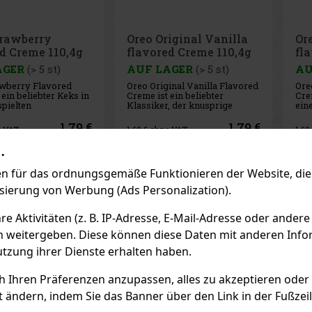
iginal Vanilla
Oreo Chocolate
Ba
d Creme 110,4g
flavored Creme 110,4g
Pi
AGER
(> 5 st)
AUF LAGER
(> 5 st)
AU
inal Vanilla Flavored
Oreo Chocolate Flavored
Bal
 ein beliebter
Creme ist ein beliebter Keks in
Pis
, der knusprige
einer besonders
Bisk
e mit einer zarten
schokoladigen Variante, der
köst
eme-Füllung vereint.
knusprige Kakaokekse mit
die
1.79 €
1.79 €
e VAT
1.60
€ ohne VAT
2.4
iante wird alle
einer zarten, schokoladigen
Des
 des traditionellen
Cremefüllung verbindet. Diese
Die
.
Bestellen
Bestellen
chmacks begeistern,
Variante wird alle begeistern,
verp
die bekannte
die einen intensiveren
unt
 für das ordnungsgemäße Funktionieren der Website, die 
Kakaogeschmac
sch
isierung von Werbung (Ads Personalization).
Previo
 Aktivitäten (z. B. IP-Adresse, E-Mail-Adresse oder andere
n weitergeben. Diese können diese Daten mit anderen Infor
EMPFOHLENE P
utzung ihrer Dienste erhalten haben.
ch Ihren Präferenzen anzupassen, alles zu akzeptieren oder
Rabatt: 43%
Rabatt: 43%
t ändern, indem Sie das Banner über den Link in der Fußzei