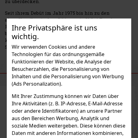
zu überdecken.
Seit ihrem Debüt im Jahr 1975 bis hin zu den
aktuellen ikonischen Düften wie Chloé Eau de
Ihre Privatsphäre ist uns
Parfum, Nomade oder dem neuesten Lumière d'Égypte
bleibt
Chloé
ihrer Philosophie treu – Parfums zu
wichtig.
kreieren, die Freiheit, Intuition und natürliche
Wir verwenden Cookies und andere
Schönheit feiern.
Technologien für das ordnungsgemäße
Funktionieren der Website, die Analyse der
Besucherzahlen, die Personalisierung von
ÄHNLICHE PRODUKTE
Inhalten und die Personalisierung von Werbung
(Ads Personalization).
Mit Ihrer Zustimmung können wir Daten über
Ihre Aktivitäten (z. B. IP-Adresse, E-Mail-Adresse
oder andere Identifikatoren) an unsere Partner
aus den Bereichen Werbung, Analytik und
soziale Medien weitergeben. Diese können diese
Daten mit anderen Informationen kombinieren,