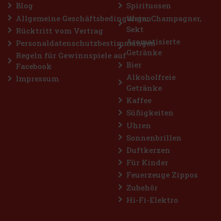
Bestellen
Blog
Spirituosen
Allgemeine Geschäftsbedingungen
Wein, Champagner,
Sekt
Rücktritt vom Vertrag
Rabatt: 28%
Aromatisierte
Personaldatenschutzbestimmungen
Getränke
Aktion
Regeln für Gewinnspiele auf
Bier
Facebook
Alkoholfreie
Impressum
Getränke
Kaffee
Süßigkeiten
Uhren
Sonnenbrillen
Duftkerzen
Nuxe Huile Prodigieuse Dry Oil ® Or Florale 50 ml
Für Kinder
Feuerzeuge Zippos
AUF LAGER
(> 5 st)
Zubehör
Nuxe Huile Prodigieuse® Or Florale ist ein kultiges Trockenöl, das
Luxus und natürliche Pflege vereint. Angereichert mit 7 wertvollen,
Hi-Fi-Elektro
100% pflanzlichen Ölen und goldenen Perlenpartikeln, verleiht
dieses besondere Öl Haut, Körper und Haar einen unwid
18 €
14.88
€ ohne VAT