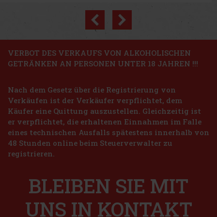
Previous
Next
Rabatt: 23%
Aktion
VERBOT DES VERKAUFS VON ALKOHOLISCHEN
GETRÄNKEN AN PERSONEN UNTER 18 JAHREN !!!
Chloé Nomade Jardin d'Egypte EdP 75ml
Nach dem Gesetz über die Registrierung von
AUF LAGER
(3 st)
Verkäufen ist der Verkäufer verpflichtet, dem
Chloé Nomade Jardin d'Égypte ist ein strahlendes Eau de Parfum
für Damen, das vom Zauber Ägyptens inspiriert ist – dem
Käufer eine Quittung auszustellen. Gleichzeitig ist
Geburtsland von Gaby Aghion, der Gründerin der Marke Chloé.
er verpflichtet, die erhaltenen Einnahmen im Falle
Das dritte Kapitel der Nomade-Kollektion ist eine Hommage an den
Papyru
91.20 €
eines technischen Ausfalls spätestens innerhalb von
75.37
€ ohne VAT
Lattafa Yara EdP 100 ml
48 Stunden online beim Steuerverwalter zu
Bestellen
registrieren.
AUF LAGER
(> 5 st)
Lattafa Yara ist ein Eau de Parfum für Damen, das durch seine süße,
cremige und zugleich elegante Komposition verzaubert. Der Duft
BLEIBEN SIE MIT
wirkt zart und verspielt, hinterlässt aber gleichzeitig einen
markanten und lang anhaltenden Eindruck – ideal für Fraue
22.90 €
18.93
€ ohne VAT
UNS IN KONTAKT
Bestellen