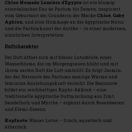
Chloe Nomade Lumière d'Egypte
ist ein blumig-
orientalisches Eau de Parfum für Damen, inspiriert
vom Geburtsort der Gründerin der Marke
Chloé
,
Gaby
Aghion
, und eine Hommage an die ägyptische Natur
und die Parfümkunst der Antike – in einer modernen,
sinnlichen Interpretation.
Duftcharakter
:
Der Duft öffnet sich mit blauer Lotusblüte, einer
Wasserblume, die im Morgengrauen blüht und mit
ihrem zarten Duft die Luft umhüllt. Es folgt Jasmin,
der der Herznote des Parfums samtige Wärme und
feminine Anziehungskraft verleiht. Die Basisnote
bildet ein reichhaltiger Kyphi-Akkord – eine
traditionelle ägyptische Duftmischung aus Zimt,
Sandelholz und Myrrhe – ergänzt durch Rosenbeeren
und Elemi-Essenz.
Kopfnote
: Blauer Lotus – frisch, aquatisch und
ätherisch.