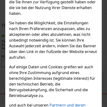
die Sie ihnen zur Verfügung gestellt haben oder
die sie bei der Nutzung ihrer Dienste erhalten
haben.
Sie haben die Möglichkeit, die Einstellungen
Thierry Mugler Angel EdP 50ml
nach Ihren Präferenzen anzupassen, alles zu
akzeptieren oder alles abzulehnen, was nicht
AUF LAGER
(3 st)
unbedingt notwendig ist. Sie können Ihre
Thierry Mugler Angel Blush Eau de Parfum ist ein sinnlicher,
bernsteinfarbener Gourmand-Duft für Frauen, der eine neue
Auswahl jederzeit ändern, indem Sie das Banner
Interpretation des legendären Parfums Angel darstellt. Die
über den Link in der Fußzeile der Website erneut
renommierten Parfümeure Louise Turner und Jacques Huclier
haben eine Kom
80.75 €
66.74
€ ohne VAT
aufrufen.
Bestellen
Auf einige Daten und Cookies greifen wir auch
ohne Ihre Zustimmung aufgrund eines
Previous
Next
berechtigten Interesses (legitimate interest) für
den technischen Betrieb, die
Betrugsbekämpfung, die Sicherheit und die
EMPFOHLENE PRODUKTE
Betriebsanalyse zu.
und auch bei unseren
Partnern und deren