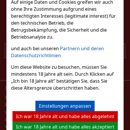
Auf einige Daten und Cookies greifen wir auch
ohne Ihre Zustimmung aufgrund eines
KONTAKTIERE UNS
berechtigten Interesses (legitimate interest) für
den technischen Betrieb, die
eshop@excaliburshop.com
Betrugsbekämpfung, die Sicherheit und die
+43 660 1544737
Betriebsanalyse zu.
und auch bei unseren
Partnern und deren
SENDEN
Datenschutzrichtlinien
WoodWick Precious Metals Melanite Mist glass
medium
Ich bin mit der Verarbeitung personenbezogener
Um diese Website zu besuchen, müssen Sie
Daten einverstanden
AUF LAGER
(> 5 st)
mindestens 18 Jahre alt sein. Durch Klicken auf
„Ich bin 18 Jahre alt” bestätigen Sie, dass Sie
diese Altersgrenze überschritten haben.
UNSER E-SHOP
PRODUKTE
20.90 €
17.27
€ ohne VAT
Startseite
Parfumerie
Bestellen
Blog
Spirituosen
Einstellungen anpassen
Allgemeine Geschäftsbedingungen
Wein, Champagner,
Ich war 18 Jahre alt und habe alles abgelehnt
Sekt
Rücktritt vom Vertrag
Aromatisierte
Ich war 18 Jahre alt und habe alles akzeptiert
Personaldatenschutzbestimmungen