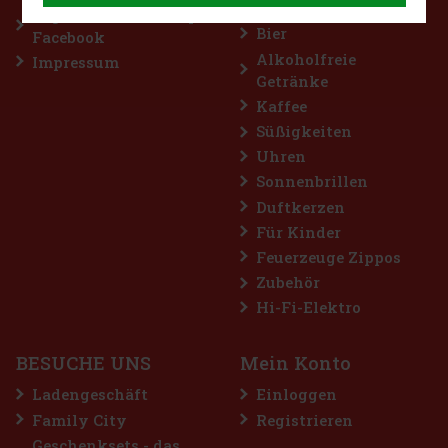
Getränke
Regeln für Gewinnspiele auf
Bier
Facebook
Alkoholfreie
Impressum
Getränke
Kaffee
Süßigkeiten
Uhren
Sonnenbrillen
Duftkerzen
WoodWick Precious Metals Cypress Ore glass
Für Kinder
medium
Feuerzeuge Zippos
AUF LAGER
(4 st)
Zubehör
Hi-Fi-Elektro
20.90 €
17.27
€ ohne VAT
BESUCHE UNS
Mein Konto
Bestellen
Ladengeschäft
Einloggen
Family City
Registrieren
Geschenksets - das