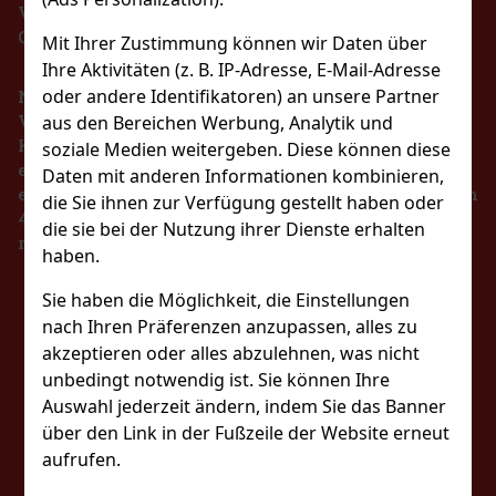
VERBOT DES VERKAUFS VON ALKOHOLISCHEN
GETRÄNKEN AN PERSONEN UNTER 18 JAHREN !!!
Mit Ihrer Zustimmung können wir Daten über
Ihre Aktivitäten (z. B. IP-Adresse, E-Mail-Adresse
oder andere Identifikatoren) an unsere Partner
Nach dem Gesetz über die Registrierung von
Verkäufen ist der Verkäufer verpflichtet, dem
aus den Bereichen Werbung, Analytik und
Käufer eine Quittung auszustellen. Gleichzeitig ist
soziale Medien weitergeben. Diese können diese
er verpflichtet, die erhaltenen Einnahmen im Falle
Daten mit anderen Informationen kombinieren,
eines technischen Ausfalls spätestens innerhalb von
WoodWick Precious Metals Sparkling
die Sie ihnen zur Verfügung gestellt haben oder
48 Stunden online beim Steuerverwalter zu
Pomeloglass medium
die sie bei der Nutzung ihrer Dienste erhalten
registrieren.
AUF LAGER
(1 st)
haben.
BLEIBEN SIE MIT
Sie haben die Möglichkeit, die Einstellungen
nach Ihren Präferenzen anzupassen, alles zu
21.90 €
18.10
€ ohne VAT
UNS IN KONTAKT
akzeptieren oder alles abzulehnen, was nicht
unbedingt notwendig ist. Sie können Ihre
Bestellen
Auswahl jederzeit ändern, indem Sie das Banner
über den Link in der Fußzeile der Website erneut
FOLGEN SIE UNS
aufrufen.