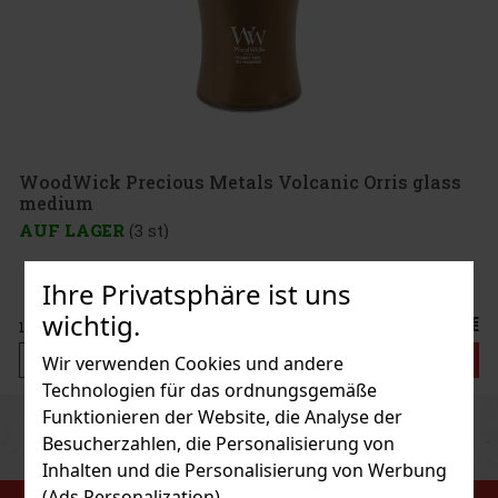
WoodWick Precious Metals Volcanic Orris glass
medium
AUF LAGER
(3 st)
Ihre Privatsphäre ist uns
wichtig.
20.90 €
17.27
€ ohne VAT
Bestellen
Wir verwenden Cookies und andere
Technologien für das ordnungsgemäße
Funktionieren der Website, die Analyse der
Previous
Next
Besucherzahlen, die Personalisierung von
Inhalten und die Personalisierung von Werbung
(Ads Personalization).