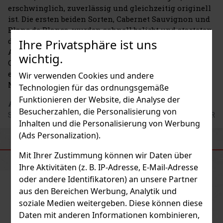
erschwinglich, zuverlässig und gleichzeitig originell
ist. Die ersten beiden Sorten, Cabernet Sauvignon und
Blanc de Blancs, wurden schnell beliebt und starteten
den erfolgreichen internationalen Weg der Marke.
Ihre Privatsphäre ist uns
Anfangs wurden die Weine unter dem Namen J.P.
wichtig.
Chanel verkauft, zu Ehren von Jean-Paul Chanel,
einem engen Mitarbeiter von Joseph Helfrich und
Wir verwenden Cookies und andere
Mitbegründer der Marke.
Technologien für das ordnungsgemäße
Funktionieren der Website, die Analyse der
Adresse des Herstellers
: Les Grands Chais De France
Besucherzahlen, die Personalisierung von
S.A.S., 1, rue de la Division Leclerc, 67290 Petersbach, FR
Inhalten und die Personalisierung von Werbung
(Ads Personalization).
ÄHNLICHE PRODUKTE
Mit Ihrer Zustimmung können wir Daten über
Ihre Aktivitäten (z. B. IP-Adresse, E-Mail-Adresse
oder andere Identifikatoren) an unsere Partner
aus den Bereichen Werbung, Analytik und
soziale Medien weitergeben. Diese können diese
Daten mit anderen Informationen kombinieren,