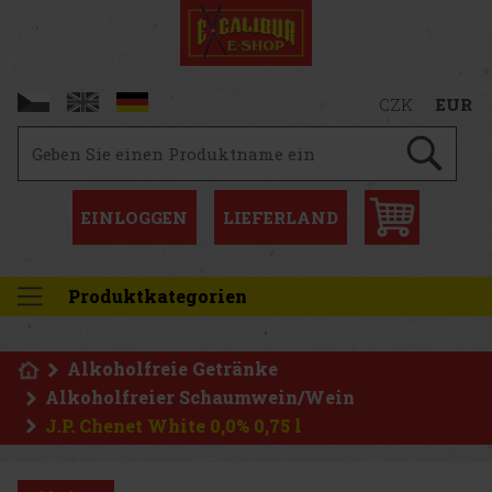
CZK
EUR
EINLOGGEN
LIEFERLAND
Produktkategorien
Alkoholfreie Getränke
Alkoholfreier Schaumwein/Wein
J.P. Chenet White 0,0% 0,75 l