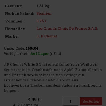
1.34 kg
Gewicht:
Spanien
Herkunftsland:
0.75 l
Volumen:
Les Grands Chais De France S.A.S.
Hersteller:
J. P. Chenet
Marke:
Unser Code:
160404
Verfügbarkeit:
Auf Lager
(> 5 st)
J.P. Chenet White 0 % ist ein alkoholfreier Weißwein,
der mit seinem Geschmack nach Apfel, Zitrusfrüchten
und Pfirsich sowie seiner feinen Perlage ein
erfrischendes Erlebnis bietet. Er wird aus
hochwertigen Trauben aus dem Südosten Frankreichs
herges ...
4.99 €
Bestellen
4.12 € ohne VAT