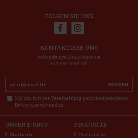
FOLGEN SIE UNS
KONTAKTIERE UNS
eshop@excaliburshop.com
+43 660 1544737
Bohemia Sekt alkoholfrei 0% 0,75 l
AUF LAGER
(> 5 st)
SENDEN
Bohemia Sekt alkoholfrei ist ein alkoholfreier Sekt mit
Traubengeschmack, der eine elegante Lösung für alle
Ich bin mit der Verarbeitung personenbezogener
Gelegenheiten bietet, bei denen Sie alkoholfrei bleiben und
dennoch den Geschmack von echtem Sekt genießen möchten. Ob
Daten einverstanden
Sie Auto fahren, ein Ba
6.99 €
5.78
€ ohne VAT
Bestellen
UNSER E-SHOP
PRODUKTE
Startseite
Parfumerie