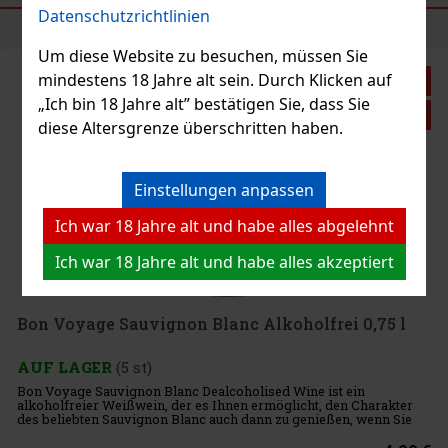
EMPFOHLENE PRODUKTE
Datenschutzrichtlinien
Um diese Website zu besuchen, müssen Sie
mindestens 18 Jahre alt sein. Durch Klicken auf
Rabatt: 12%
„Ich bin 18 Jahre alt” bestätigen Sie, dass Sie
Aktion
diese Altersgrenze überschritten haben.
Kylie Minogue Sparkling rose alcohol free 0,75 l
Einstellungen anpassen
Ich war 18 Jahre alt und habe alles abgelehnt
AUF LAGER
(> 5 st)
Kylie Minogue Sparkling Rosé Alcohol-Free ist ein erfrischender
Ich war 18 Jahre alt und habe alles akzeptiert
und prickelnder alkoholfreier Wein, der Sie mit seinen fein
ausgewogenen Noten und seinem komplexen trockenen Abgang
beeindrucken wird. Dieses Produkt ist die perfekte Wahl für alle,
die
9.49 €
7.84
€ ohne VAT
Bon Voyage Sauvignon Blanc Alkoholfrei 0,75 l
Bestellen
AUF LAGER
(5 st)
Bon Voyage Sauvignon Blanc Dealcoholised Wine ist ein
alkoholfreier Weißwein, der es Ihnen ermöglicht, den Charakter
des beliebten Sauvignon Blanc auch dann zu genießen, wenn Sie
auf Alkohol verzichten möchten. Er eignet sich beispielsweise vor
dem A