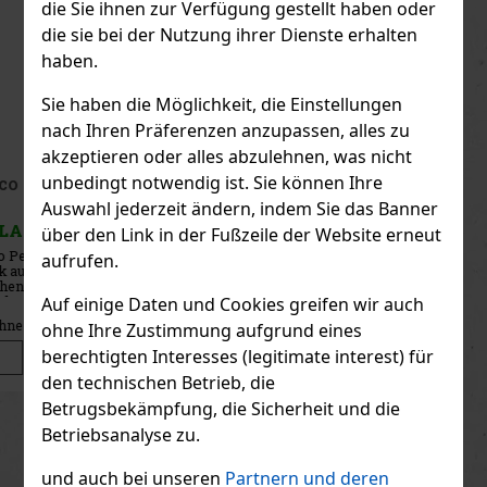
die Sie ihnen zur Verfügung gestellt haben oder
die sie bei der Nutzung ihrer Dienste erhalten
haben.
Sie haben die Möglichkeit, die Einstellungen
nach Ihren Präferenzen anzupassen, alles zu
akzeptieren oder alles abzulehnen, was nicht
unbedingt notwendig ist. Sie können Ihre
Serena 1881 Alcohol Free 0,75 l 0.0%
Auswahl jederzeit ändern, indem Sie das Banner
AUF LAGER
(> 5 st)
über den Link in der Fußzeile der Website erneut
Serena 1881 Alcohol Free ist ein elegantes alkoholfreies
aufrufen.
Schaumgetränk, das überwiegend aus dem Most der aromatischen
Rebsorte Moscato hergestellt wird und sich durch einen frischen,
fruchtig-blumigen Charakter sowie eine feine Perlage auszeichnet.
Auf einige Daten und Cookies greifen wir auch
E
7.99 €
6.60
€ ohne VAT
ohne Ihre Zustimmung aufgrund eines
berechtigten Interesses (legitimate interest) für
Bestellen
den technischen Betrieb, die
Betrugsbekämpfung, die Sicherheit und die
Previous
Next
Betriebsanalyse zu.
und auch bei unseren
Partnern und deren