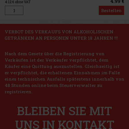
4.99 €
4.12
€ ohne VAT
Bestellen
VERBOT DES VERKAUFS VON ALKOHOLISCHEN
GETRÄNKEN AN PERSONEN UNTER 18 JAHREN !!!
Nach dem Gesetz über die Registrierung von
Bohemia Sekt ICE alkoholfrei 0% 0,75 l
Verkäufen ist der Verkäufer verpflichtet, dem
Käufer eine Quittung auszustellen. Gleichzeitig ist
AUF LAGER
(> 5 st)
er verpflichtet, die erhaltenen Einnahmen im Falle
Bohemia Sekt ICE alkoholfrei ist ein alkoholfreies prickelndes
eines technischen Ausfalls spätestens innerhalb von
Getränk zur sommerlichen Erfrischung, das genauso verspielt,
48 Stunden online beim Steuerverwalter zu
frisch und spritzig ist wie seine alkoholische Variante. Die ideale
Wahl für alle, die in vollen Zügen genießen wollen, aber o
registrieren.
6.99 €
5.78
€ ohne VAT
Bestellen
BLEIBEN SIE MIT
UNS IN KONTAKT