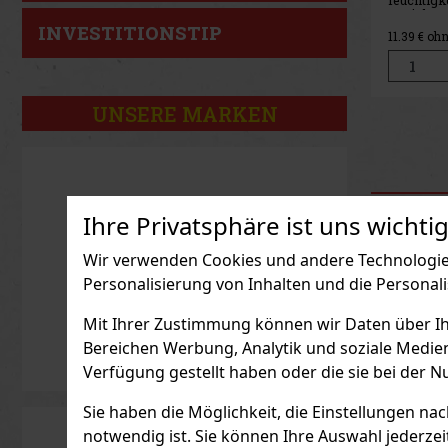
Set, das a
die mehre
untersch
INVESTITIONSTIP
32.98
€ oh
und Anlä
möchten. 
Design ei
hervorra
und
UNSERE MARKEN
Ihre Privatsphäre ist uns wichtig
Wir verwenden Cookies und andere Technologien
Personalisierung von Inhalten und die Personal
Mit Ihrer Zustimmung können wir Daten über Ihre
Bereichen Werbung, Analytik und soziale Medie
Verfügung gestellt haben oder die sie bei der N
Sie haben die Möglichkeit, die Einstellungen na
notwendig ist. Sie können Ihre Auswahl jederzei