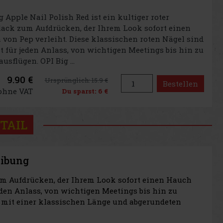
g Apple Nail Polish Red ist ein kultiger roter
ack zum Aufdrücken, der Ihrem Look sofort einen
von Pep verleiht. Diese klassischen roten Nägel sind
t für jeden Anlass, von wichtigen Meetings bis hin zu
usflügen. OPI Big ...
9.90 €
Ursprünglich:
15.9 €
Bestellen
 ohne VAT
Du sparst:
6 €
TAIL
eibung
zum Aufdrücken, der Ihrem Look sofort einen Hauch
jeden Anlass, von wichtigen Meetings bis hin zu
 mit einer klassischen Länge und abgerundeten