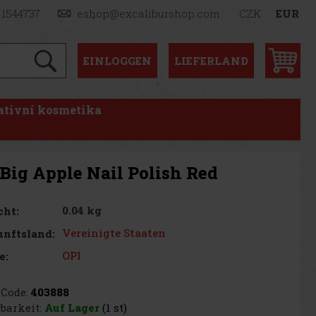
 1544737
eshop@excaliburshop.com
CZK
EUR
EINLOGGEN
LIEFERLAND
ativní kosmetika
Big Apple Nail Polish Red
0.04 kg
cht:
Vereinigte Staaten
nftsland:
OPI
e:
Code:
403888
barkeit:
Auf Lager
(1 st)