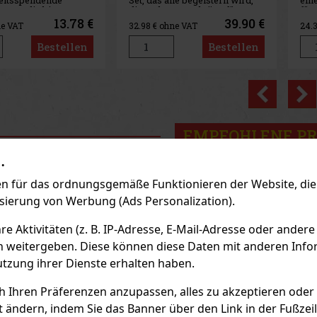
lle begeistern wird,
eine reichhaltige Körpercreme
Feuc
re Farbtöne für
für trockene und empfindliche
täg
iedliche Stimmungen
Haut, die ihr Wohlbefinden,
Hau
39.90 €
29.45 €
ne VAT
24.34
€ ohne VAT
11.3
sse zur Hand haben
Geschmeidigkeit und
Feu
Das Set in elegantem
Elastizität zurückgibt. Die
Elas
Bestellen
Bestellen
gnet sich
Formel mit 25 % Sheabutter
alle
gend als Geschenk
bietet intensive Pflege und
emp
sofo
Previo
EMPFOHLENE P
.
 für das ordnungsgemäße Funktionieren der Website, die 
Rabatt: 41%
Rabatt: 38%
isierung von Werbung (Ads Personalization).
Aktion
Aktion
 Aktivitäten (z. B. IP-Adresse, E-Mail-Adresse oder andere
n weitergeben. Diese können diese Daten mit anderen Infor
utzung ihrer Dienste erhalten haben.
ch Ihren Präferenzen anzupassen, alles zu akzeptieren oder
t ändern, indem Sie das Banner über den Link in der Fußzei