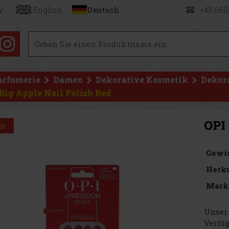
y
English
Deutsch
+43 660
arfumerie
Damen
Dekorative Kosmetik
Dekor
Big Apple Nail Polish Red
OPI 
on
Gewi
Herku
Mark
Unser 
Verfüg