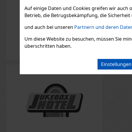
Auf einige Daten und Cookies greifen wir auch 
Betrieb, die Betrugsbekämpfung, die Sicherheit 
OPI Cer
Art Nai
und auch bei unseren
Partnern und deren Daten
AUF L
OPI Certif
Um diese Website zu besuchen, müssen Sie mindest
Polish ist
überschritten haben.
Nägeln in
Form, die
schwarze
8.18
€ ohn
Designs v
Ihrem Loo
Einstellunge
Touch ver
Packung: 