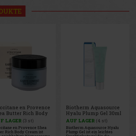
ODUKTE
otherm Aquasource
Biotherm Aquasource
alu Plump Gel 30ml
Cica Nutri Cream 30ml
F LAGER
(4 st)
AUF LAGER
(2 st)
therm Aquasource Hyalu
Biotherm Aquasource Cica
p Gel ist ein leichtes
Nutri Cream ist eine