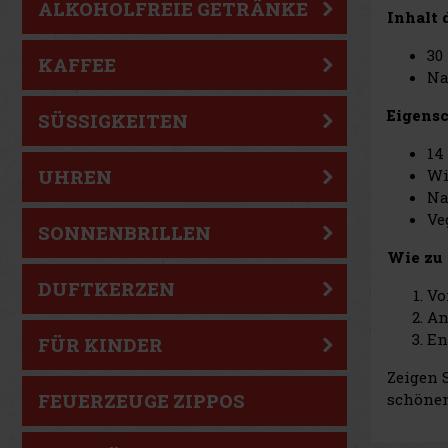
ALKOHOLFREIE GETRÄNKE
Inhalt 
30
KAFFEE
Na
Eigens
SÜSSIGKEITEN
14
UHREN
Wi
Na
Ve
SONNENBRILLEN
Wie zu
DUFTKERZEN
Vo
An
En
FÜR KINDER
Zeigen 
FEUERZEUGE ZIPPOS
schönen