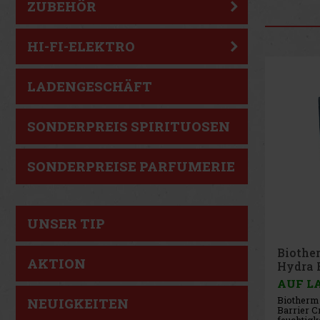
ZUBEHÖR
HI-FI-ELEKTRO
Gesch
LADENGESCHÄFT
SONDERPREIS SPIRITUOSEN
SONDERPREISE PARFUMERIE
UNSER TIP
Kylie 
AKTION
Lipstic
AUF L
Kylie Cos
NEUIGKEITEN
ist ein st