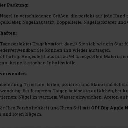
der Packung:
 Nägel in verschiedenen Größen, die perfekt auf jede Hand 
gelkleber, Nagelhautstift, Doppelfeile, Nagellackierer und 
chaften
:
 Tage perfekter Tragekomfort, damit Sie sich wie ein Star f
ederverwendbar: Sie können ihn wieder auftragen.
chhaltig: Hergestellt aus bis zu 94 % recycelten Materialie
gan: keine tierischen Inhaltsstoffe.
 verwenden:
rbereitung: Trimmen, feilen, polieren und Staub und Schmu
wendung: Bei längerem Tragen beidseitig aufkleben, bei k
tfernen: Nägel in warmem Wasser einweichen, Aceton auft
Sie Ihre Persönlichkeit und Ihren Stil mit
OPI Big Apple N
 und roten Nägeln.