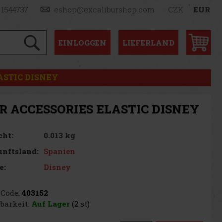
 1544737
eshop@excaliburshop.com
CZK
EUR
EINLOGGEN
LIEFERLAND
ASTIC DISNEY
R ACCESSORIES ELASTIC DISNEY
0.013 kg
cht:
Spanien
nftsland:
Disney
e:
Code:
403152
barkeit:
Auf Lager
(2 st)