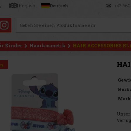
y
English
Deutsch
+43 660
ür Kinder
Haarkosmetik
HAIR ACCESSORIES EL
HAI
on
Gewi
Herku
Mark
Unser 
Verfüg