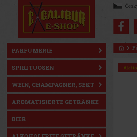
Česk
F
PARFUMERIE
SPIRITUOSEN
Akti
WEIN, CHAMPAGNER, SEKT
AROMATISIERTE GETRÄNKE
BIER
ALKOHOLFREIE GETRÄNKE