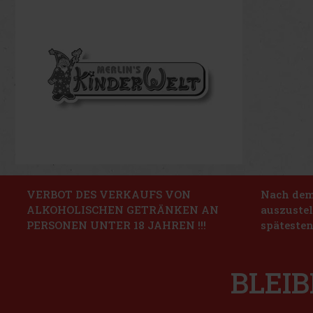
VERBOT DES VERKAUFS VON
Nach dem 
ALKOHOLISCHEN GETRÄNKEN AN
auszustel
PERSONEN UNTER 18 JAHREN !!!
spätesten
BLEIB