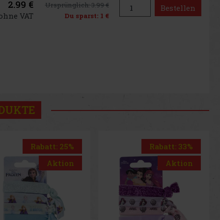
2.99 €
Ursprünglich:
3.99 €
Bestellen
 ohne VAT
Du sparst:
1 €
ODUKTE
Rabatt: 33%
Rabatt: 25%
Aktion
Aktion