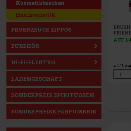
Kosmetiktaschen
Haarkosmetik
HAIR 
FEUERZEUGE ZIPPOS
ELASTI
AUF L
ZUBEHÖR
HI-FI-ELEKTRO
2.22
€ ohn
LADENGESCHÄFT
SONDERPREIS SPIRITUOSEN
SONDERPREISE PARFUMERIE