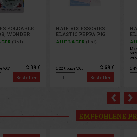
ACCESSORIES
HAIR ACCESSORIES
HA
C PEPPA PIG
ELASTIC FROZEN II
EL
AGER
(1 st)
AUF LAGER
(1 st)
AU
Machen Sie eine kleine
parádnici glücklich und
bekommen sie diese schöne
Gummibänder mit dem Motiv
Frozen II. Set enthält 4
2.69 €
2.99 €
e VAT
2.47
€ ohne VAT
2.2
Gummibänder.
Bestellen
Bestellen
Previo
EMPFOHLENE P