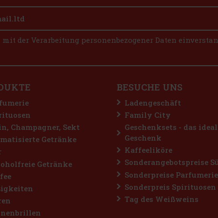
n mit der Verarbeitung personenbezogener Daten einversta
DUKTE
BESUCHE UNS
fumerie
Ladengeschäft
rituosen
Family City
n, Champagner, Sekt
Geschenksets - das ideal
Geschenk
matisierte Getränke
Kaffeeliköre
r
Sonderangebotspreise S
oholfreie Getränke
Sonderpreise Parfumerie
fee
Sonderpreis Spirituosen
igkeiten
Tag des Weißweins
ren
nenbrillen