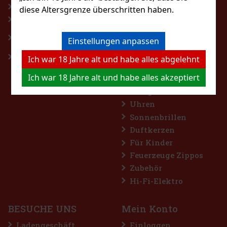
Sekt
Rücktritt vom Vertrag
diese Altersgrenze überschritten haben.
Aromatisierte
Personaldatenschutzbestimmungen
Getränke
Regeln für Gewinnspiele auf
Einstellungen anpassen
Bier
Facebook
Alkoholfreie
Impressum
Ich war 18 Jahre alt und habe alles abgelehnt
Getränke
Ich war 18 Jahre alt und habe alles akzeptiert
Kaffee
Süßigkeiten
Uhren
Sonnenbrillen
Duftkerzen
Für Kinder
Feuerzeuge Zippos
Zubehör
Hi-Fi-Elektro
BESUCHE UNS
Mein Konto
Ladengeschäft
Einloggen