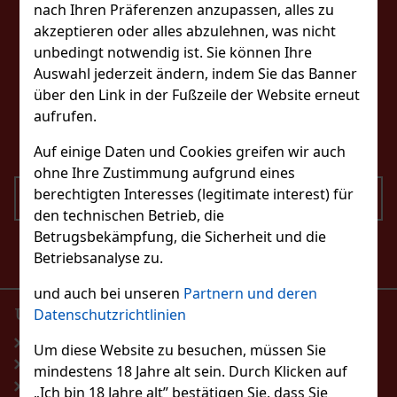
FOLGEN SIE UNS
nach Ihren Präferenzen anzupassen, alles zu
akzeptieren oder alles abzulehnen, was nicht
unbedingt notwendig ist. Sie können Ihre
Auswahl jederzeit ändern, indem Sie das Banner
KONTAKTIERE UNS
über den Link in der Fußzeile der Website erneut
aufrufen.
eshop@excaliburshop.com
+43 660 1544737
Auf einige Daten und Cookies greifen wir auch
ohne Ihre Zustimmung aufgrund eines
berechtigten Interesses (legitimate interest) für
SENDEN
den technischen Betrieb, die
Betrugsbekämpfung, die Sicherheit und die
Ich bin mit der Verarbeitung personenbezogener
Betriebsanalyse zu.
Daten einverstanden
und auch bei unseren
Partnern und deren
UNSER E-SHOP
PRODUKTE
Datenschutzrichtlinien
Startseite
Parfumerie
Um diese Website zu besuchen, müssen Sie
Blog
Spirituosen
mindestens 18 Jahre alt sein. Durch Klicken auf
Allgemeine Geschäftsbedingungen
Wein, Champagner,
„Ich bin 18 Jahre alt” bestätigen Sie, dass Sie