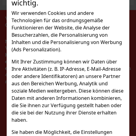
wichtig.
Wir verwenden Cookies und andere
VERBOT DES VERKAUFS VON ALKOHOLISCHEN
Technologien für das ordnungsgemäße
GETRÄNKEN AN PERSONEN UNTER 18 JAHREN !!!
Funktionieren der Website, die Analyse der
Besucherzahlen, die Personalisierung von
Nach dem Gesetz über die Registrierung von
Inhalten und die Personalisierung von Werbung
Verkäufen ist der Verkäufer verpflichtet, dem
(Ads Personalization).
Käufer eine Quittung auszustellen. Gleichzeitig ist
Mit Ihrer Zustimmung können wir Daten über
er verpflichtet, die erhaltenen Einnahmen im Falle
eines technischen Ausfalls spätestens innerhalb von
Ihre Aktivitäten (z. B. IP-Adresse, E-Mail-Adresse
48 Stunden online beim Steuerverwalter zu
oder andere Identifikatoren) an unsere Partner
registrieren.
aus den Bereichen Werbung, Analytik und
soziale Medien weitergeben. Diese können diese
BLEIBEN SIE MIT
Daten mit anderen Informationen kombinieren,
die Sie ihnen zur Verfügung gestellt haben oder
UNS IN KONTAKT
die sie bei der Nutzung ihrer Dienste erhalten
haben.
Sie haben die Möglichkeit, die Einstellungen