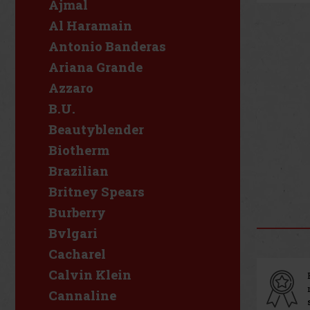
Ajmal
Al Haramain
Antonio Banderas
Ariana Grande
Azzaro
B.U.
Beautyblender
Biotherm
Brazilian
Britney Spears
Burberry
Bvlgari
Cacharel
Calvin Klein
Cannaline