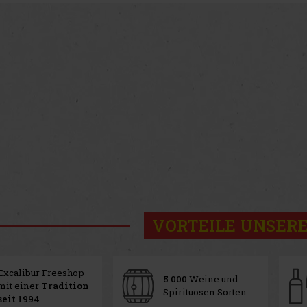
VORTEILE UNSERE
Excalibur Freeshop
5 000
Weine und
mit einer
Tradition
Spirituosen Sorten
seit 1994