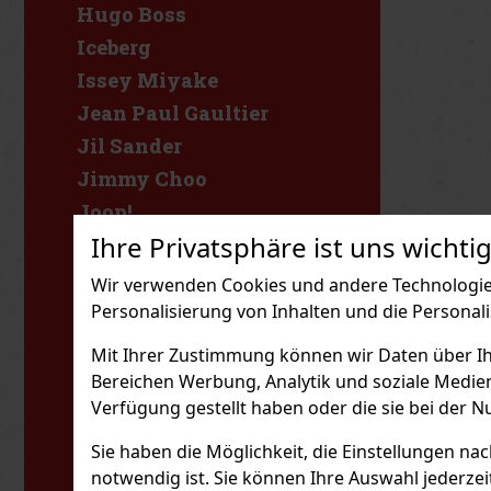
Hugo Boss
Iceberg
Issey Miyake
Jean Paul Gaultier
Jil Sander
Jimmy Choo
Joop!
Ihre Privatsphäre ist uns wichtig
Juicy Couture
KIDS World
Wir verwenden Cookies und andere Technologien
Karl Lagerfeld
Personalisierung von Inhalten und die Personal
Katy
Mit Ihrer Zustimmung können wir Daten über Ihre
Kenzo
Bereichen Werbung, Analytik und soziale Medie
Khadlaj
Verfügung gestellt haben oder die sie bei der N
Kylie Cosmetics
Sie haben die Möglichkeit, die Einstellungen na
Kylie Jenner
notwendig ist. Sie können Ihre Auswahl jederzei