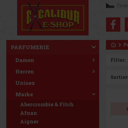
Česk
P
PARFUMERIE
Damen
Filter:
Herren
Sortier
Unisex
Marke
Abercrombie & Fitch
Afnan
Aigner