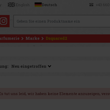
y
English
Deutsch
+43 660
arfumerie
Marke
Dsquared2
ung:
Es tut uns leid, wir haben keine Elemente anzuzeigen, ver