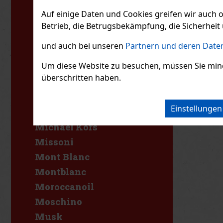
L'Occitane
Auf einige Daten und Cookies greifen wir auch 
L'Oréal
Betrieb, die Betrugsbekämpfung, die Sicherheit 
Lacoste
und auch bei unseren
Partnern und deren Daten
Lancaster
Um diese Website zu besuchen, müssen Sie mindest
Lancôme
überschritten haben.
Lattafa
Luxure
Einstellunge
Marc Jacobs
Michael Kors
Missoni
Mont Blanc
Montblanc
Moroccanoil
Moschino
Musk