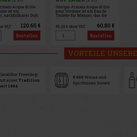
rmani Acqua di Gio
Giorgio Armani Acqua di Gio
me ist ein
pour Homme ist ein Eau de
r, nachfüllbarer Duft,
Toilette für Männer, das die
he, Leichtigkeit und
frische Essenz des
e Männlichkeit
Mittelmeeres verkörpert.
120.65 €
60.80 €
ne VAT
50.25
€ ohne VAT
. Er ist inspiriert
Dieser Duft erzählt eine
ittelmeerküste und
Geschichte von ozeanischer
Bestellen
Bestellen
indung des Menschen
Frische. Duftprofil: Kopfnote:
atur. Diese Herren-
Akkorde von Bergamotte und
Meeresnoten
VORTEILE UNSERE
Excalibur Freeshop
5 000
Weine und
mit einer
Tradition
Spirituosen Sorten
seit 1994