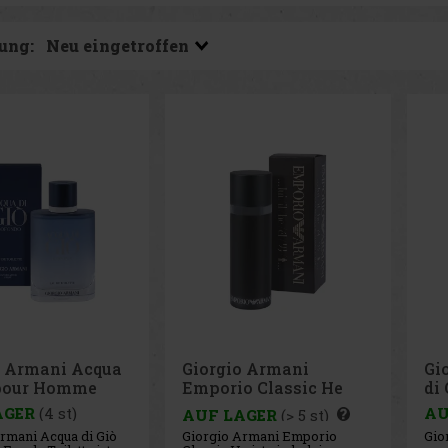
ung:
o Armani Acqua
Giorgio Armani
Gi
 pour Homme
Emporio Classic He
di
do EdT 100 ml
EdT 100 ml
EdT
AGER
(4 st)
AU
AUF LAGER
(> 5 st)
rmani Acqua di Giò
Giorgio Armani Emporio
Gio