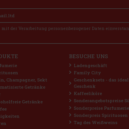
n mit der Verarbeitung personenbezogener Daten einversta
DUKTE
BESUCHE UNS
fumerie
Ladengeschäft
rituosen
Family City
n, Champagner, Sekt
Geschenksets - das ideal
Geschenk
matisierte Getränke
Kaffeeliköre
r
Sonderangebotspreise S
oholfreie Getränke
Sonderpreise Parfumerie
fee
Sonderpreis Spirituosen
igkeiten
Tag des Weißweins
ren