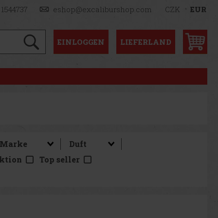
 1544737
eshop@excaliburshop.com
CZK
EUR
EINLOGGEN
LIEFERLAND
ktion
Top seller