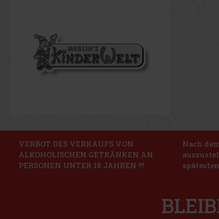
VERBOT DES VERKAUFS VON
Nach dem 
ALKOHOLISCHEN GETRÄNKEN AN
auszustel
PERSONEN UNTER 18 JAHREN !!!
spätesten
BLEIB