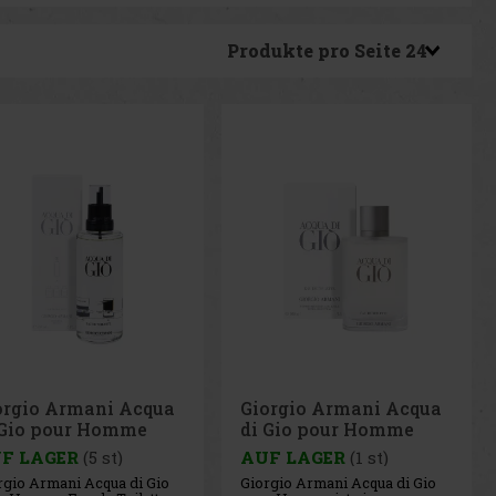
Produkte pro Seite
orgio Armani Acqua
Giorgio Armani Acqua
 Gio pour Homme
di Gio pour Homme
 Refill 150 ml
Refillable EdT 100 ml
F LAGER
(5 st)
AUF LAGER
(1 st)
rgio Armani Acqua di Gio
Giorgio Armani Acqua di Gio