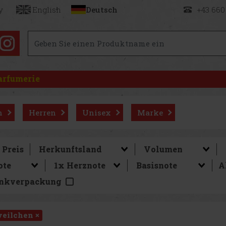
y
English
Deutsch
+43 660
arfumerie
n
Herren
Unisex
Marke
Preis
A
nkverpackung
eilchen ×