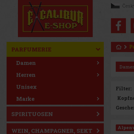
Česk
P
PARFUMERIE
Damen
Dame
Herren
Unisex
Filter:
Marke
Gesche
SPIRITUOSEN
Alpenv
WEIN, CHAMPAGNER, SEKT