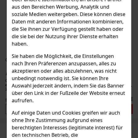
aus den Bereichen Werbung, Analytik und
soziale Medien weitergeben. Diese können diese
Daten mit anderen Informationen kombinieren,
die Sie ihnen zur Verfügung gestellt haben oder
die sie bei der Nutzung ihrer Dienste erhalten
haben.
Sie haben die Möglichkeit, die Einstellungen
Chloé Love Story EdP 50 ml
nach Ihren Präferenzen anzupassen, alles zu
akzeptieren oder alles abzulehnen, was nicht
AUF LAGER
(3 st)
unbedingt notwendig ist. Sie können Ihre
Chloé Love Story erzählt eine Liebesgeschichte in Paris,
eingefangen in einer eleganten Blumenkomposition voller Frische,
Auswahl jederzeit ändern, indem Sie das Banner
Zartheit und Freiheit. Charakteristik: Der romantische und
über den Link in der Fußzeile der Website erneut
strahlende Duft öffnet sich mit spritzigen Noten von Neroli, die in
72.20 €
aufrufen.
59.67
€ ohne VAT
Bestellen
Auf einige Daten und Cookies greifen wir auch
ohne Ihre Zustimmung aufgrund eines
berechtigten Interesses (legitimate interest) für
den technischen Betrieb, die