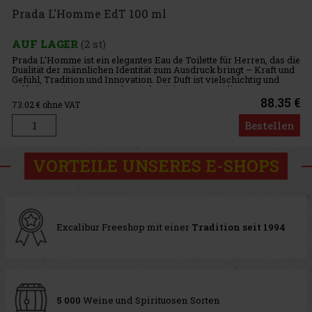
Prada L'Homme EdT 100 ml
AUF LAGER
(2 st)
Prada L’Homme ist ein elegantes Eau de Toilette für Herren, das die
Dualität der männlichen Identität zum Ausdruck bringt – Kraft und
Gefühl, Tradition und Innovation. Der Duft ist vielschichtig und
raffiniert, mit einem Hauch von femininen Noten, di
88.35 €
73.02
€ ohne VAT
Bestellen
VORTEILE UNSERES E-SHOPS
Excalibur Freeshop mit einer
Tradition seit 1994
5 000
Weine und Spirituosen Sorten