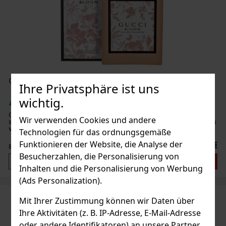
Gucci Bloom EdT 100 ml
Ihre Privatsphäre ist uns
wichtig.
AUF LAGER
(> 5 st)
Gucci Bloom Eau de Toilette ist eine leichtere, luftigere und noch
Wir verwenden Cookies und andere
strahlendere Interpretation des ikonischen Blumendufts Bloom. Es
wurde entwickelt, um Frauen sanft zu ermutigen, sie selbst zu sein
Technologien für das ordnungsgemäße
– authentisch, natürlich und mit Leichtigkeit. Die
Funktionieren der Website, die Analyse der
100.70 €
83.22
€ ohne VAT
Besucherzahlen, die Personalisierung von
Bestellen
Inhalten und die Personalisierung von Werbung
(Ads Personalization).
Mit Ihrer Zustimmung können wir Daten über
Ihre Aktivitäten (z. B. IP-Adresse, E-Mail-Adresse
oder andere Identifikatoren) an unsere Partner