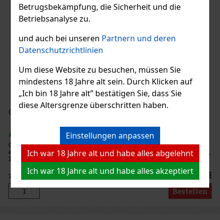
Betrugsbekämpfung, die Sicherheit und die
Betriebsanalyse zu.
und auch bei unseren
Partnern und deren
Datenschutzrichtlinien
Um diese Website zu besuchen, müssen Sie
mindestens 18 Jahre alt sein. Durch Klicken auf
„Ich bin 18 Jahre alt” bestätigen Sie, dass Sie
diese Altersgrenze überschritten haben.
Chloé Love Story EdP 75 ml
AUF LAGER
(2 st)
Einstellungen anpassen
Chloé Love Story erzählt eine Liebesgeschichte in Paris,
eingefangen in einer eleganten Blumenkomposition voller Frische,
Ich war 18 Jahre alt und habe alles abgelehnt
Zartheit und Freiheit. Charakteristik: Der romantische und
strahlende Duft öffnet sich mit spritzigen Noten von Neroli, die in
Ich war 18 Jahre alt und habe alles akzeptiert
91.20 €
75.37
€ ohne VAT
Bestellen