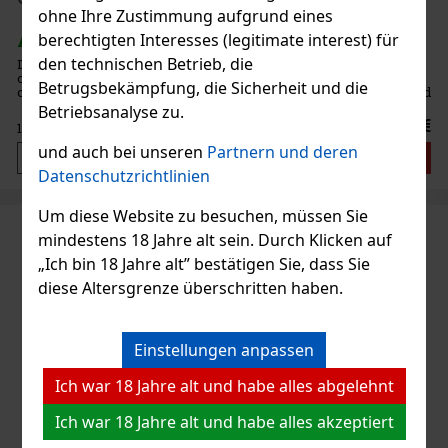
ohne Ihre Zustimmung aufgrund eines
berechtigten Interesses (legitimate interest) für
AUF LAGER
(3 st)
den technischen Betrieb, die
Diese luxuriöse Damenuhr von GUESS wird jede Frau begeistern,
ob unter dem Weihnachtsbaum oder als Geschenk zum Geburtstag
Betrugsbekämpfung, die Sicherheit und die
oder einem anderen Anlass.Die dunkelblaue Uhr mit Roségold wird
ein tolles Accessoire sein, egal ob Sie spazieren gehen, zur Ar
Betriebsanalyse zu.
135 €
111.57
€ ohne VAT
und auch bei unseren
Partnern und deren
Bestellen
Datenschutzrichtlinien
Um diese Website zu besuchen, müssen Sie
mindestens 18 Jahre alt sein. Durch Klicken auf
„Ich bin 18 Jahre alt” bestätigen Sie, dass Sie
diese Altersgrenze überschritten haben.
Einstellungen anpassen
Ich war 18 Jahre alt und habe alles abgelehnt
Ich war 18 Jahre alt und habe alles akzeptiert