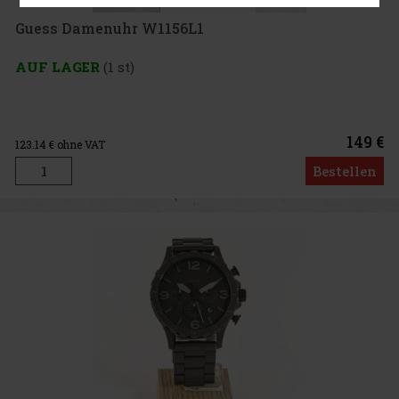
Guess Damenuhr W1156L1
AUF LAGER
(1 st)
149 €
123.14
€ ohne VAT
Bestellen