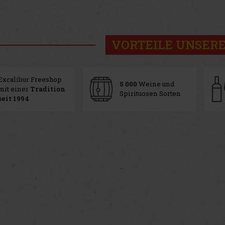
VORTEILE UNSERE
Excalibur Freeshop
5 000
Weine und
mit einer
Tradition
Spirituosen Sorten
seit 1994